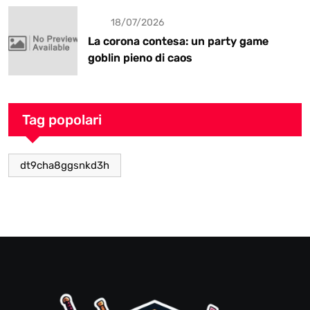
18/07/2026
La corona contesa: un party game
goblin pieno di caos
Tag popolari
dt9cha8ggsnkd3h