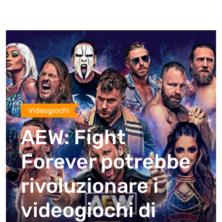
Videogiochi
AEW: Fight
Forever potrebbe
rivoluzionare i
videogiochi di