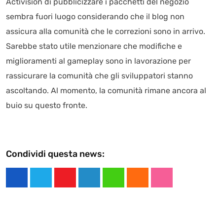
Activision di pubblicizzare i pacchetti del negozio
sembra fuori luogo considerando che il blog non
assicura alla comunità che le correzioni sono in arrivo.
Sarebbe stato utile menzionare che modifiche e
miglioramenti al gameplay sono in lavorazione per
rassicurare la comunità che gli sviluppatori stanno
ascoltando. Al momento, la comunità rimane ancora al
buio su questo fronte.
Condividi questa news:
Y
L
W
C
S
o
i
h
l
t
u
n
a
o
u