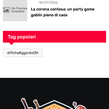
La corona contesa: un party game
goblin pieno di caos
Tag popolari
dt9cha8ggsnkd3h