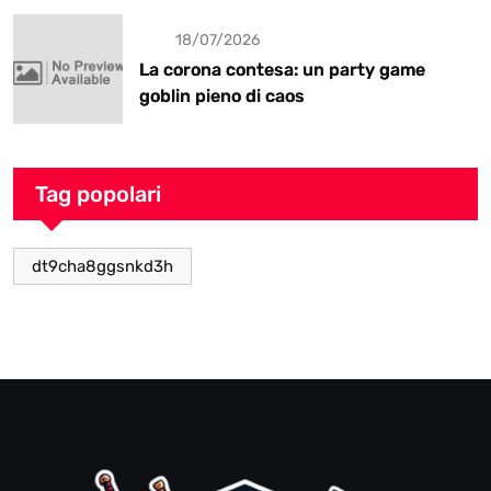
18/07/2026
La corona contesa: un party game
goblin pieno di caos
Tag popolari
dt9cha8ggsnkd3h