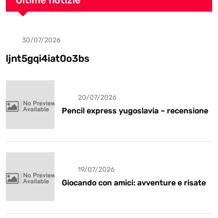
Ultime notizie
30/07/2026
Uncategorized
ljnt5gqi4iat0o3bs
20/07/2026
Pencil express yugoslavia – recensione
19/07/2026
Giocando con amici: avventure e risate