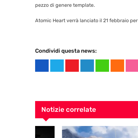
pezzo di genere template.
Atomic Heart verrà lanciato il 21 febbraio p
Condividi questa news:
Y
L
W
C
S
o
i
h
l
t
u
n
a
o
u
t
k
t
u
m
u
e
s
d
b
Notizie correlate
b
d
a
l
e
I
p
e
n
p
U