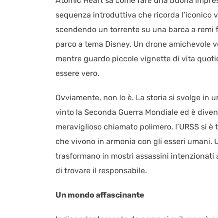
Atomic Heart sa come fare una buona impressi
sequenza introduttiva che ricorda l’iconico v
scendendo un torrente su una barca a remi fut
parco a tema Disney. Un drone amichevole vo
mentre guardo piccole vignette di vita quot
essere vero.
Ovviamente, non lo è. La storia si svolge in u
vinto la Seconda Guerra Mondiale ed è diven
meraviglioso chiamato polimero, l’URSS si è 
che vivono in armonia con gli esseri umani. Un
trasformano in mostri assassini intenzionati 
di trovare il responsabile.
Un mondo affascinante