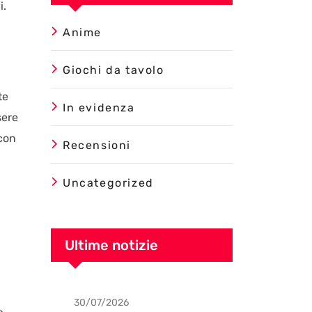
i.
Anime
Giochi da tavolo
te
In evidenza
sere
con
Recensioni
Uncategorized
Ultime notizie
30/07/2026
Uncategorized