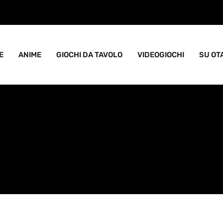
ame goblin pieno di caos
E
ANIME
GIOCHI DA TAVOLO
VIDEOGIOCHI
SU OT