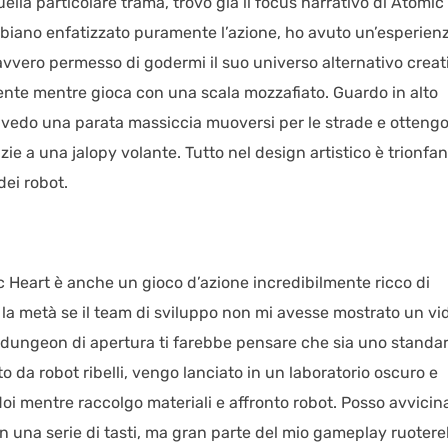
la particolare trama, trovo già il focus narrativo di Atomic
abbiano enfatizzato puramente l’azione, ho avuto un’esperien
avvero permesso di godermi il suo universo alternativo creat
ente mentre gioca con una scala mozzafiato. Guardo in alto
, vedo una parata massiccia muoversi per le strade e otteng
azie a una jalopy volante. Tutto nel design artistico è trionfan
dei robot.
c Heart è anche un gioco d’azione incredibilmente ricco di
o la metà se il team di sviluppo non mi avesse mostrato un vi
o dungeon di apertura ti farebbe pensare che sia uno standa
o da robot ribelli, vengo lanciato in un laboratorio oscuro e
oi mentre raccolgo materiali e affronto robot. Posso avvicin
n una serie di tasti, ma gran parte del mio gameplay ruoter