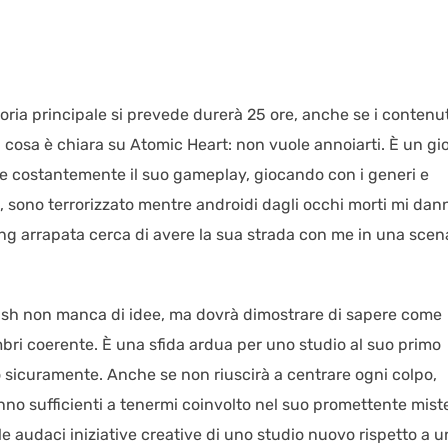
toria principale si prevede durerà 25 ore, anche se i contenut
a cosa è chiara su Atomic Heart: non vuole annoiarti. È un gi
e costantemente il suo gameplay, giocando con i generi e
o, sono terrorizzato mentre androidi dagli occhi morti mi dan
ting arrapata cerca di avere la sua strada con me in una scen
dfish non manca di idee, ma dovrà dimostrare di sapere come
mbri coerente. È una sfida ardua per uno studio al suo primo
o sicuramente. Anche se non riuscirà a centrare ogni colpo,
no sufficienti a tenermi coinvolto nel suo promettente mist
le audaci iniziative creative di uno studio nuovo rispetto a u