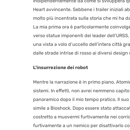
Indipendentemente da come si svilupperà quel
Heart avvincente. Sebbene i trailer iniziali 
molto più incentrata sulla storia che mi ha d
La mia prima ora è particolarmente coinvolg
verso statue imponenti dei leader dell’URSS
una vista a volo d’uccello dell’intera città gr
dalle strade intrise di rosso ai diversi design 
L’insurrezione dei robot
Mentre la narrazione è in primo piano, Atomi
sistemi. In effetti, non avrei nemmeno capit
panoramico dopo il mio tempo pratico. Il su
simile a Bioshock. Dopo essere stato attaccat
costretto a muovermi furtivamente nei corrid
furtivamente a un nemico per disattivarlo co