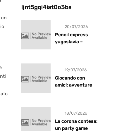
a
ljnt5gqi4iat0o3bs
n un
io
20/07/2026
Pencil express
yugoslavia –
recensione
e
19/07/2026
nti
Giocando con
amici: avventure e
risate
cato
18/07/2026
La corona contesa:
un party game