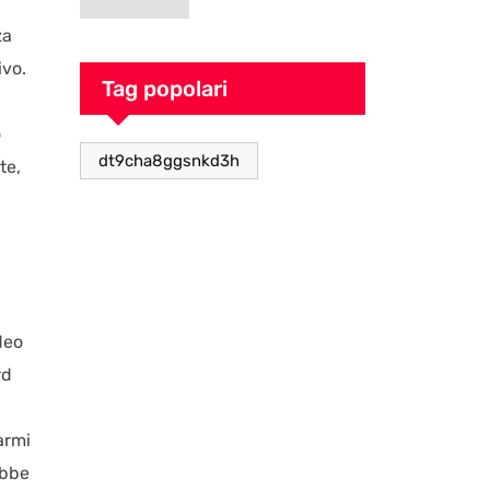
goblin pieno di
za
caos
ivo.
Tag popolari
o
dt9cha8ggsnkd3h
te,
deo
rd
armi
ebbe