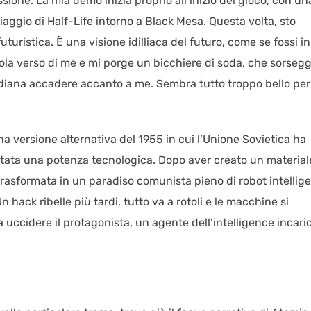
one. La mia demo inizia proprio all’inizio del gioco, con un
iaggio di Half-Life intorno a Black Mesa. Questa volta, sto
uristica. È una visione idilliaca del futuro, come se fossi i
la verso di me e mi porge un bicchiere di soda, che sorsegg
idiana accadere accanto a me. Sembra tutto troppo bello per
na versione alternativa del 1955 in cui l’Unione Sovietica ha
tata una potenza tecnologica. Dopo aver creato un material
trasformata in un paradiso comunista pieno di robot intellige
 hack ribelle più tardi, tutto va a rotoli e le macchine si
a uccidere il protagonista, un agente dell’intelligence incari