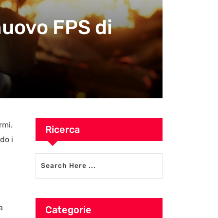
nuovo FPS di
rmi.
Ricerca
do i
a
Categorie