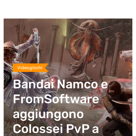
Videogiochi
Bandai Namco e
FromSoftware
aggiungono
Colossei PvP a