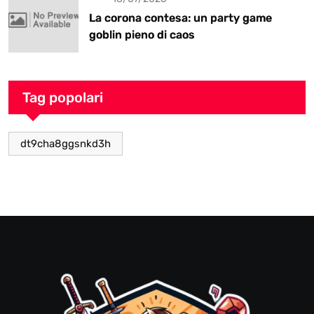
La corona contesa: un party game
goblin pieno di caos
Tag popolari
dt9cha8ggsnkd3h