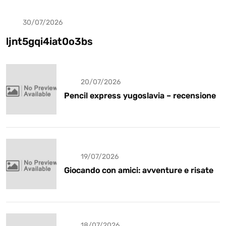
30/07/2026
Uncategorized
ljnt5gqi4iat0o3bs
20/07/2026
Pencil express yugoslavia – recensione
19/07/2026
Giocando con amici: avventure e risate
18/07/2026