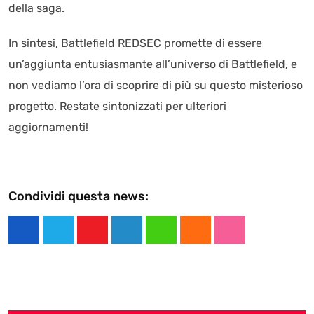
della saga.
In sintesi, Battlefield REDSEC promette di essere
un’aggiunta entusiasmante all’universo di Battlefield, e
non vediamo l’ora di scoprire di più su questo misterioso
progetto. Restate sintonizzati per ulteriori
aggiornamenti!
Condividi questa news:
Y
L
W
C
S
o
i
h
l
t
u
n
a
o
u
t
k
t
u
m