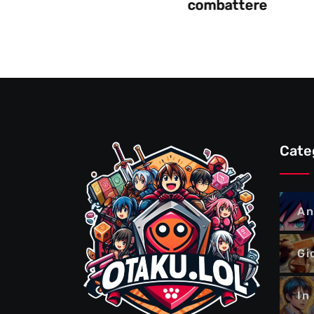
combattere
Cate
An
Gi
In