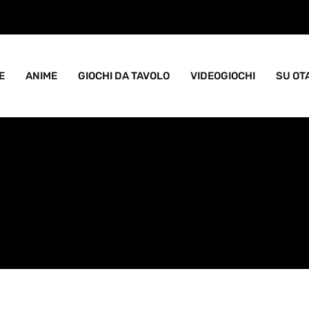
ame goblin pieno di caos
E
ANIME
GIOCHI DA TAVOLO
VIDEOGIOCHI
SU OT