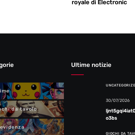
royale di Electronic
gorie
Ultime notizie
UNCATEGORIZ
ime
30/07/2026
ochi da tavolo
ljnt5gqi4iat
o3bs
 evidenza
GIOCHI DA TA