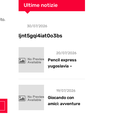
Ultime notizie
to.
30/07/2026
Uncategorized
ljnt5gqi4iat0o3bs
20/07/2026
Pencil express
yugoslavia –
recensione
19/07/2026
Giocando con
amici: avventure e
risate