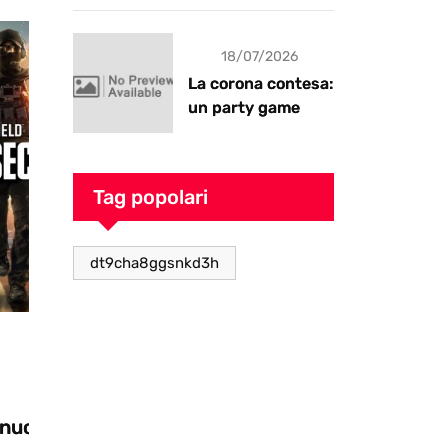
18/07/2026
La corona contesa:
un party game
goblin pieno di
caos
Tag popolari
dt9cha8ggsnkd3h
Videogiochi
28/10/2025
Zooseo: il nuovo DLC per Two Point