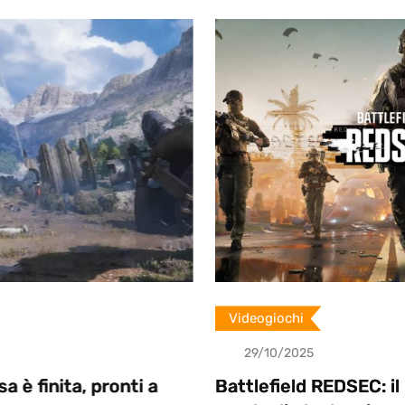
Videogiochi
29/10/2025
i a
Battlefield REDSEC: il nuovo battle