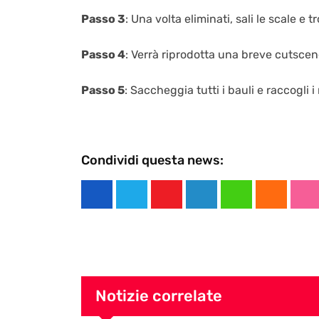
Passo 3
: Una volta eliminati, sali le scale e 
Passo 4
: Verrà riprodotta una breve cutscene,
Passo 5
: Saccheggia tutti i bauli e raccogli i 
Condividi questa news:
Y
L
W
C
S
o
i
h
l
t
u
n
a
o
u
t
k
t
u
m
u
e
s
d
b
Notizie correlate
b
d
a
l