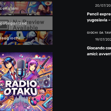
20/07/20
censioni
Pencil expre
yugoslavia –
categorized
recensione
GIOCHI DA TA
deogiochi
19/07/20
Giocando co
amici: avven
risate