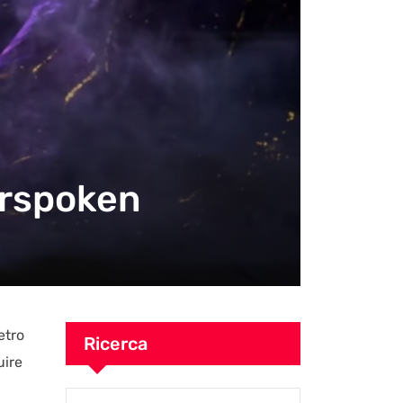
orspoken
etro
Ricerca
uire