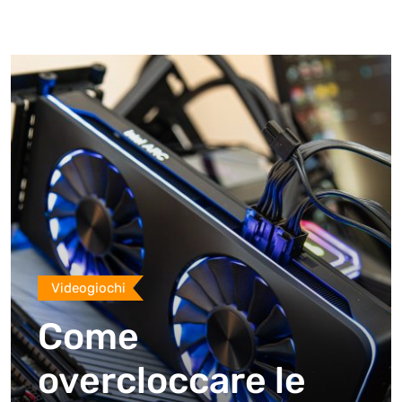
Videogiochi
Come
overcloccare le