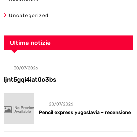
Uncategorized
Ultime notizie
30/07/2026
Uncategorized
ljnt5gqi4iat0o3bs
20/07/2026
Pencil express yugoslavia – recensione