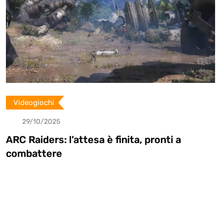
hi
Videogioc
025
29/10/2
rs: l’attesa è finita, pronti a
Battlefie
ere
Electron