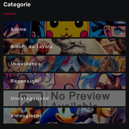
Categorie
Anime
Giochi da tavolo
In evidenza
Recensioni
Uncategorized
Videogiochi