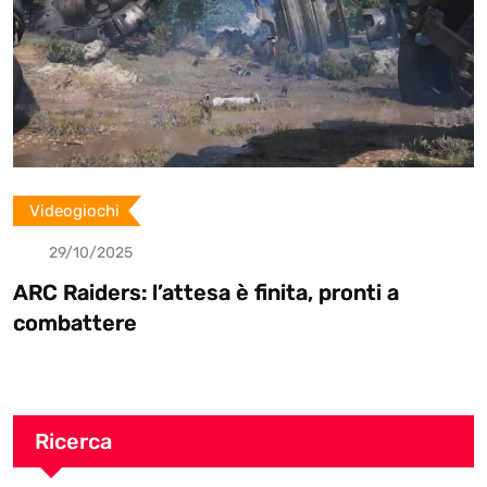
Videogiochi
5
29/10/202
 l’attesa è finita, pronti a
Battlefield
e
Electronic
Ricerca