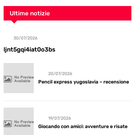
Ultime notizie
30/07/2026
Uncategorized
ljnt5gqi4iat0o3bs
20/07/2026
Pencil express yugoslavia – recensione
19/07/2026
Giocando con amici: avventure e risate