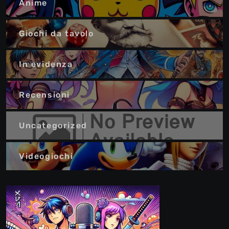
Anime
Giochi da tavolo
In evidenza
Recensioni
Uncategorized
Videogiochi