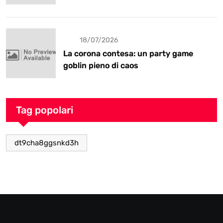
18/07/2026
La corona contesa: un party game
goblin pieno di caos
Tag popolari
dt9cha8ggsnkd3h