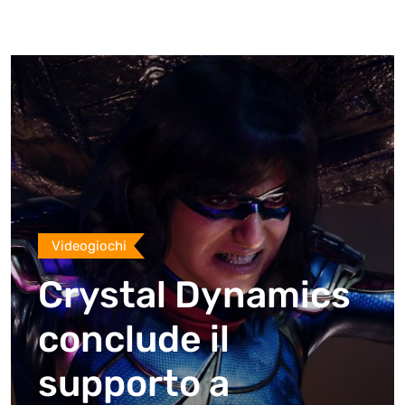
Videogiochi
Crystal Dynamics
conclude il
supporto a