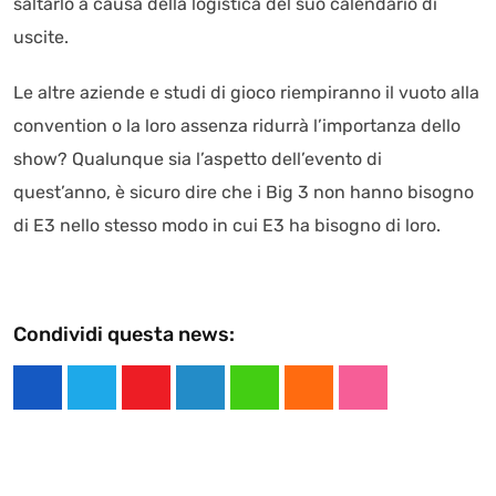
saltarlo a causa della logistica del suo calendario di
uscite.
Le altre aziende e studi di gioco riempiranno il vuoto alla
convention o la loro assenza ridurrà l’importanza dello
show? Qualunque sia l’aspetto dell’evento di
quest’anno, è sicuro dire che i Big 3 non hanno bisogno
di E3 nello stesso modo in cui E3 ha bisogno di loro.
Condividi questa news:
Y
L
W
C
S
o
i
h
l
t
u
n
a
o
u