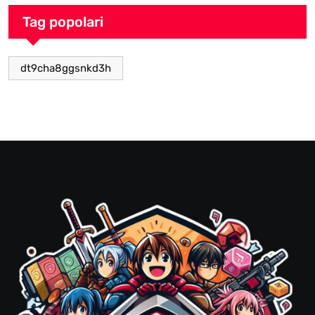
Tag popolari
dt9cha8ggsnkd3h