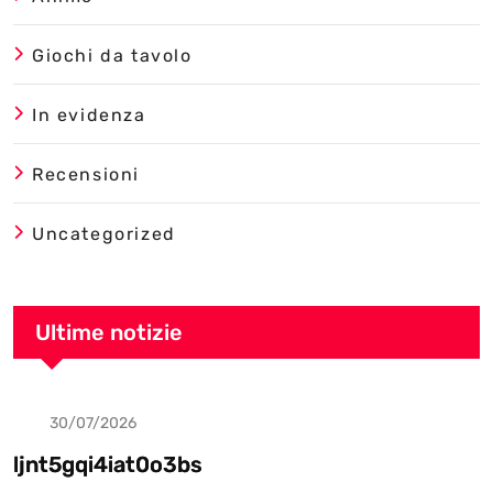
Giochi da tavolo
In evidenza
Recensioni
Uncategorized
Ultime notizie
30/07/2026
Uncategorized
ljnt5gqi4iat0o3bs