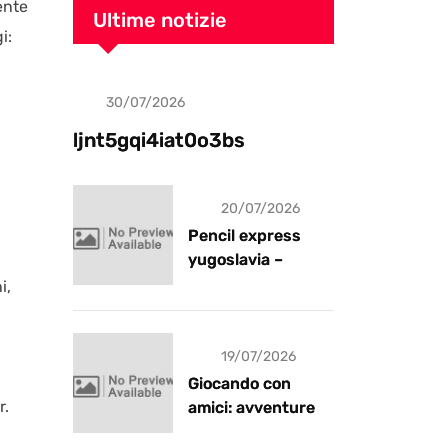
ente
Ultime notizie
i:
30/07/2026
Uncategorized
ljnt5gqi4iat0o3bs
20/07/2026
Pencil express
yugoslavia –
recensione
i,
19/07/2026
Giocando con
r.
amici: avventure e
risate