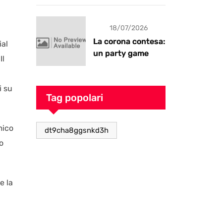
18/07/2026
La corona contesa:
ial
un party game
Il
goblin pieno di
caos
i su
Tag popolari
mico
dt9cha8ggsnkd3h
o
e la
a