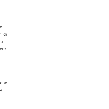
le
i di
la
gere
 che
 e