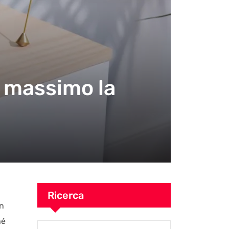
al massimo la
Ricerca
on
hé