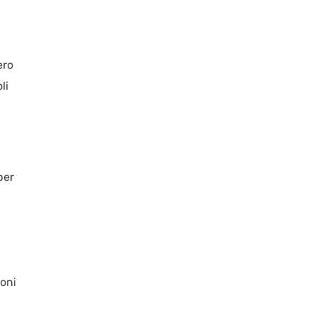
ero
li
per
ioni