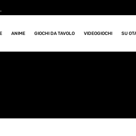
ame goblin pieno di caos
E
ANIME
GIOCHI DA TAVOLO
VIDEOGIOCHI
SU OT