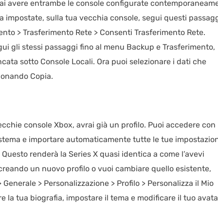
dovrai avere entrambe le console configurate contemporaneam
a impostate, sulla tua vecchia console, segui questi passagg
ento > Trasferimento Rete > Consenti Trasferimento Rete.
gui gli stessi passaggi fino al menu Backup e Trasferimento,
cata sotto Console Locali. Ora puoi selezionare i dati che
ezionando Copia.
ecchie console Xbox, avrai già un profilo. Puoi accedere con
sistema e importare automaticamente tutte le tue impostazion
. Questo renderà la Series X quasi identica a come l’avevi
 creando un nuovo profilo o vuoi cambiare quello esistente,
 Generale > Personalizzazione > Profilo > Personalizza il Mio
e la tua biografia, impostare il tema e modificare il tuo avata