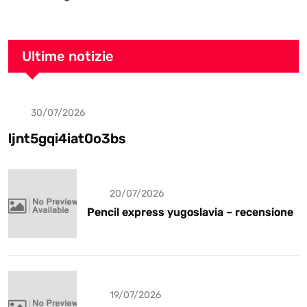
Ultime notizie
30/07/2026
Uncategorized
ljnt5gqi4iat0o3bs
20/07/2026
Pencil express yugoslavia – recensione
19/07/2026