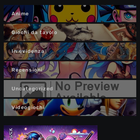
Anime
Giochi da tavolo
In evidenza
Recensioni
Uncategorized
Videogiochi