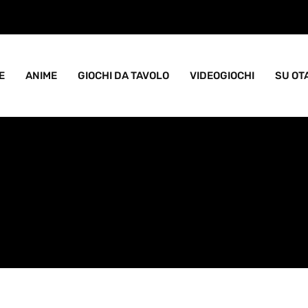
ame goblin pieno di caos
E
ANIME
GIOCHI DA TAVOLO
VIDEOGIOCHI
SU OT