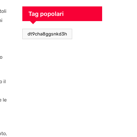
caos
oli
Tag popolari
mi
dt9cha8ggsnkd3h
no
 il
 le
to,