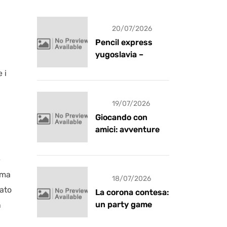
20/07/2026
Pencil express
yugoslavia –
recensione
 i
19/07/2026
Giocando con
amici: avventure e
risate
è
 ma
18/07/2026
sato
La corona contesa:
un party game
n
goblin pieno di