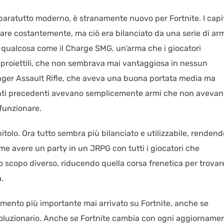
aratutto moderno, è stranamente nuovo per Fortnite. I capit
re costantemente, ma ciò era bilanciato da una serie di ar
do qualcosa come il Charge SMG, un’arma che i giocatori
 proiettili, che non sembrava mai vantaggiosa in nessun
nger Assault Rifle, che aveva una buona portata media ma
enti precedenti avevano semplicemente armi che non aveva
 funzionare.
tolo. Ora tutto sembra più bilanciato e utilizzabile, rendendo
me avere un party in un JRPG con tutti i giocatori che
o scopo diverso, riducendo quella corsa frenetica per trovare
.
mento più importante mai arrivato su Fortnite, anche se
luzionario. Anche se Fortnite cambia con ogni aggiornamen