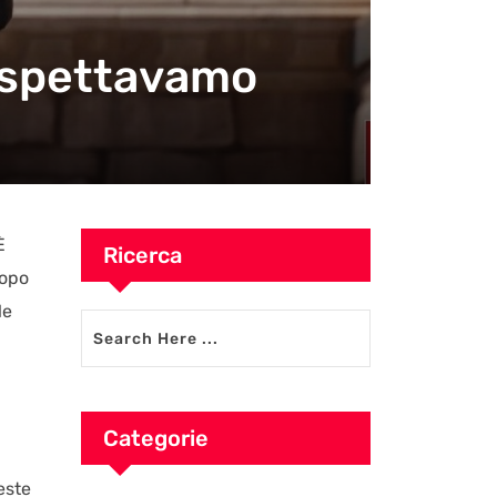
 aspettavamo
È
Ricerca
dopo
le
Categorie
este