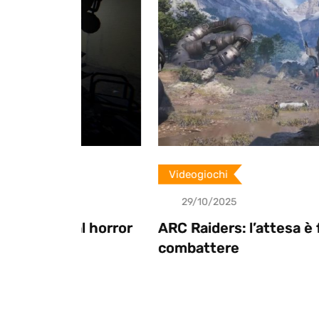
o
n
Videogiochi
29/10/2025
al horror
ARC Raiders: l’attesa è finita, pront
combattere