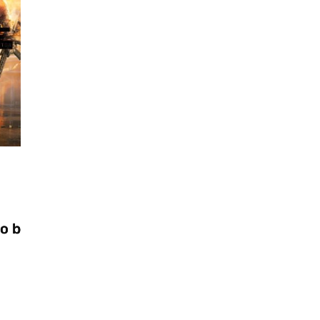
Videogiochi
28/10/2025
Zooseo: il nuovo DLC per Two Point
Museum