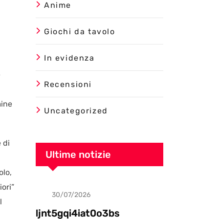
Anime
Giochi da tavolo
In evidenza
e
Recensioni
mine
Uncategorized
 di
Ultime notizie
a
olo,
iori”
30/07/2026
Uncategorized
l
ljnt5gqi4iat0o3bs