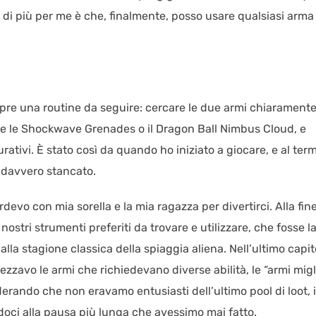
di più per me è che, finalmente, posso usare qualsiasi arma
empre una routine da seguire: cercare le due armi chiarament
me le Shockwave Grenades o il Dragon Ball Nimbus Cloud, e
urativi. È stato così da quando ho iniziato a giocare, e al ter
a davvero stancato.
devo con mia sorella e la mia ragazza per divertirci. Alla fine
ostri strumenti preferiti da trovare e utilizzare, che fosse l
 stagione classica della spiaggia aliena. Nell’ultimo capit
ezzavo le armi che richiedevano diverse abilità, le “armi migl
erando che non eravamo entusiasti dell’ultimo pool di loot, i
doci alla pausa più lunga che avessimo mai fatto.