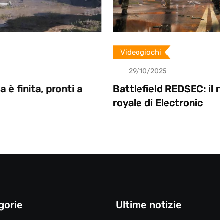
Videogiochi
29/10/2025
i a
Battlefield REDSEC: il nuovo battle
royale di Electronic
gorie
Ultime notizie