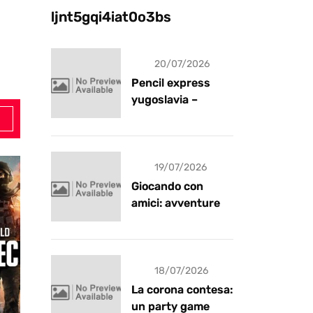
ljnt5gqi4iat0o3bs
20/07/2026
Pencil express
yugoslavia –
recensione
19/07/2026
Giocando con
amici: avventure e
risate
18/07/2026
La corona contesa:
un party game