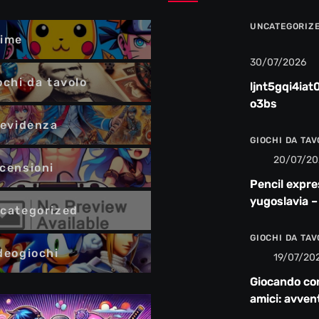
UNCATEGORIZ
ime
30/07/2026
ochi da tavolo
ljnt5gqi4iat
o3bs
 evidenza
GIOCHI DA TA
20/07/20
censioni
Pencil expre
yugoslavia –
categorized
recensione
GIOCHI DA TA
deogiochi
19/07/20
Giocando co
amici: avven
risate