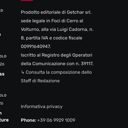
ED
Prodotto editoriale di Getchar srl,
sede legale in Foci di Cerro al
Volturno, alla via Luigi Cadorna, n.
0
8, partita IVA e codice fiscale
00991640947.
Iscritto al Registro degli Operatori
VOLO
della Comunicazione con n. 39117.
26
↳ Consulta la composizione dello
ss
Staff di Redazione
VOLO
26
Informativa privacy
n
ture e
Phone:
+39 06 9929 1009