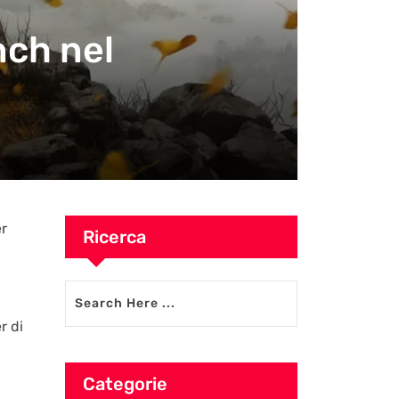
nch nel
er
Ricerca
r di
Categorie