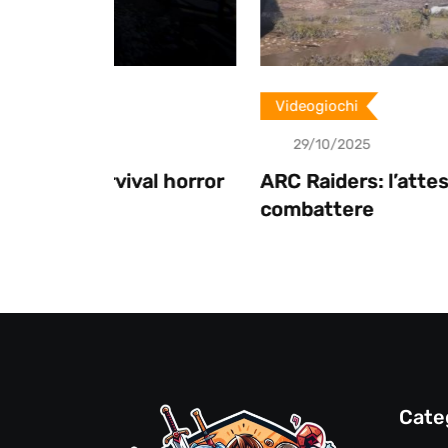
Videogiochi
29/10/2025
al horror
ARC Raiders: l’attesa è finita, pront
combattere
Cate