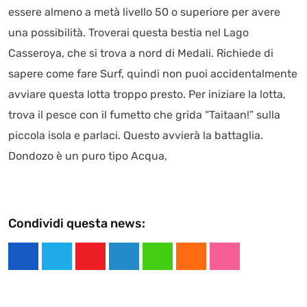
essere almeno a metà livello 50 o superiore per avere
una possibilità. Troverai questa bestia nel Lago
Casseroya, che si trova a nord di Medali. Richiede di
sapere come fare Surf, quindi non puoi accidentalmente
avviare questa lotta troppo presto. Per iniziare la lotta,
trova il pesce con il fumetto che grida “Taitaan!” sulla
piccola isola e parlaci. Questo avvierà la battaglia.
Dondozo è un puro tipo Acqua,
Condividi questa news:
Y
L
W
C
S
o
i
h
l
t