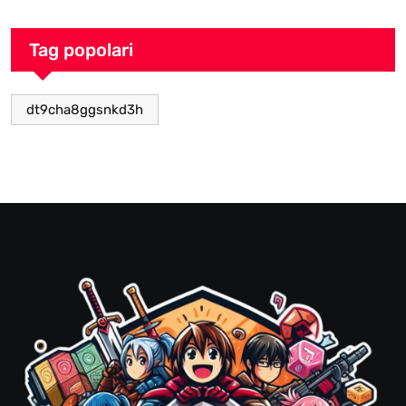
Tag popolari
dt9cha8ggsnkd3h