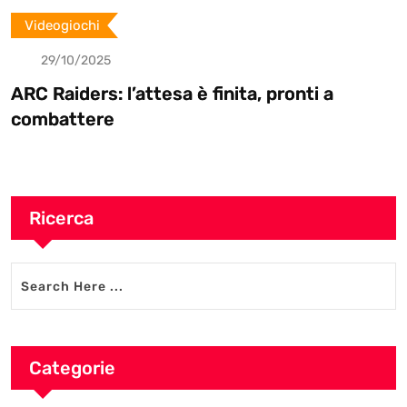
Videogiochi
5
29/10/202
 l’attesa è finita, pronti a
Battlefield
e
Electronic
Ricerca
Categorie