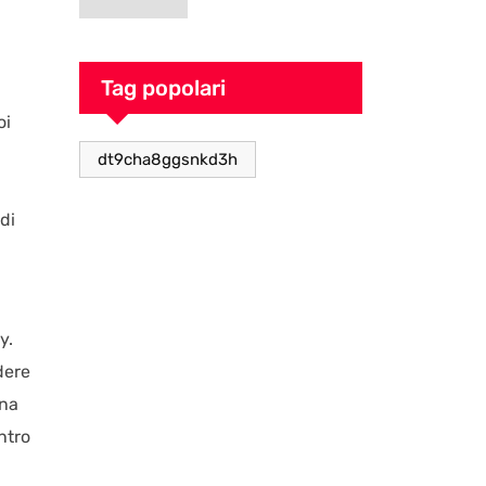
goblin pieno di
caos
Tag popolari
oi
dt9cha8ggsnkd3h
di
y.
dere
ina
ntro