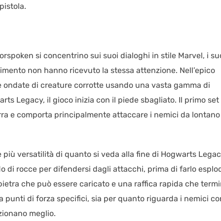
istola.
rspoken si concentrino sui suoi dialoghi in stile Marvel, i su
imento non hanno ricevuto la stessa attenzione. Nell’epico
e ondate di creature corrotte usando una vasta gamma di
ts Legacy, il gioco inizia con il piede sbagliato. Il primo set 
erra e comporta principalmente attaccare i nemici da lontano
e più versatilità di quanto si veda alla fine di Hogwarts Legac
 di rocce per difendersi dagli attacchi, prima di farlo esplo
 pietra che può essere caricato e una raffica rapida che term
 punti di forza specifici, sia per quanto riguarda i nemici co
nzionano meglio.