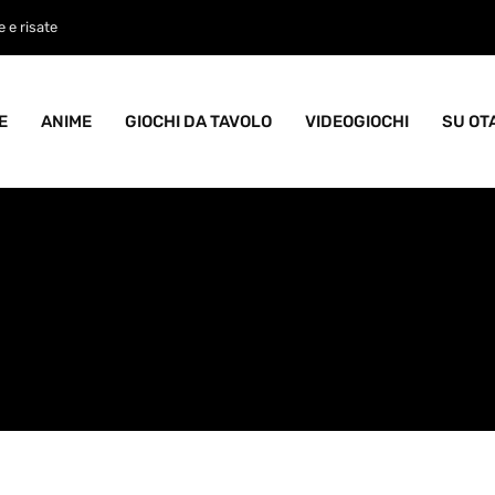
ame goblin pieno di caos
E
ANIME
GIOCHI DA TAVOLO
VIDEOGIOCHI
SU OT