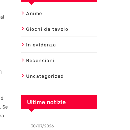
Anime
al
Giochi da tavolo
In evidenza
Recensioni
ì
Uncategorized
 di
Ultime notizie
. Se
na
30/07/2026
Uncategorized