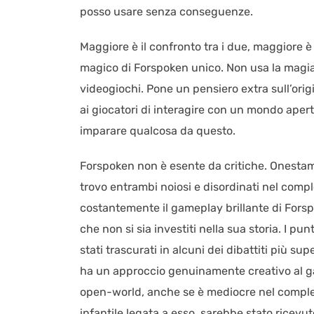
posso usare senza conseguenze.
Maggiore è il confronto tra i due, maggiore 
magico di Forspoken unico. Non usa la magia 
videogiochi. Pone un pensiero extra sull’ori
ai giocatori di interagire con un mondo aper
imparare qualcosa da questo.
Forspoken non è esente da critiche. Onestam
trovo entrambi noiosi e disordinati nel compl
costantemente il gameplay brillante di Fors
che non si sia investiti nella sua storia. I pu
stati trascurati in alcuni dei dibattiti più sup
ha un approccio genuinamente creativo al ga
open-world, anche se è mediocre nel comples
infantile legata a esso, sarebbe stato ricevu