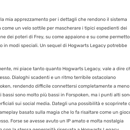
è la mia apprezzamento per i dettagli che rendono il sistema
come un velo sottile per mascherare i tipici espedienti dei
gine dei poteri di Frey, su come appaiono e su come permett
to in modi speciali. Un sequel di Hogwarts Legacy potrebbe
ente, mi piace tanto quanto Hogwarts Legacy, vale a dire ch
esso. Dialoghi scadenti e un ritmo terribile ostacolano
poken, rendendo difficile connettersi completamente a meno
nti bassi sono molto più bassi in Forspoken, ma i punti alti son
erficiali sui social media. Dategli una possibilità e scoprirete
meplay basato sulla magia che lo fa risaltare come un gioc
so. Forse se avesse avuto un IP amato e molta nostalgia
to con la stessa generosità riservata a Hogwarts Legacy.