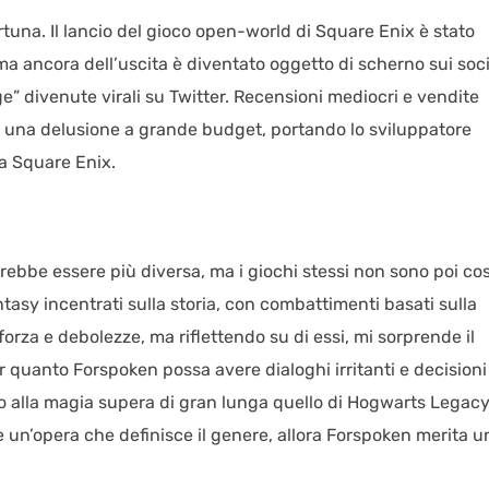
tuna. Il lancio del gioco open-world di Square Enix è stato
ma ancora dell’uscita è diventato oggetto di scherno sui soci
e” divenute virali su Twitter. Recensioni mediocri e vendite
e una delusione a grande budget, portando lo sviluppatore
a Square Enix.
rebbe essere più diversa, ma i giochi stessi non sono poi cos
asy incentrati sulla storia, con combattimenti basati sulla
orza e debolezze, ma riflettendo su di essi, mi sorprende il
 quanto Forspoken possa avere dialoghi irritanti e decisioni
vo alla magia supera di gran lunga quello di Hogwarts Legacy
e un’opera che definisce il genere, allora Forspoken merita u