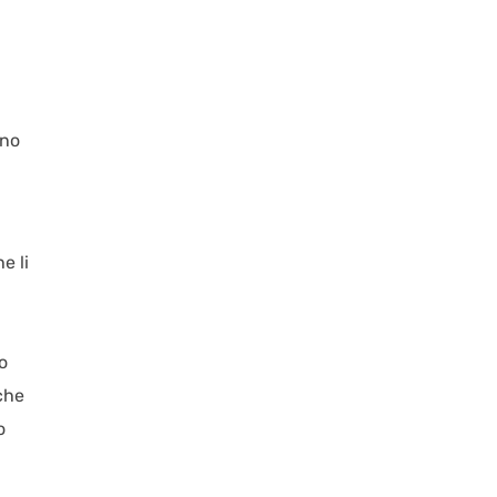
ono
e li
o
 che
o