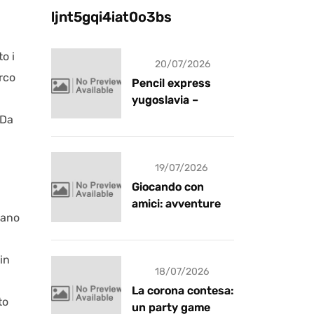
ljnt5gqi4iat0o3bs
o i
20/07/2026
rco
Pencil express
yugoslavia –
recensione
 Da
19/07/2026
Giocando con
amici: avventure e
mano
risate
in
18/07/2026
La corona contesa:
to
un party game