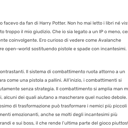
acevo da fan di Harry Potter. Non ho mai letto i libri né vist
 troppo il mio giudizio. Che io sia legato a un IP o meno, ce
nte coinvolgente. Ero curioso di vedere come Avalanche
re open-world sostituendo pistole e spade con incantesimi.
contrastanti. Il sistema di combattimento ruota attorno a un
 come una pistola a pallini. All’inizio, i combattimenti si
etutamente senza strategia. Il combattimento si amplia man 
, alcuni dei quali aiutano a mascherare quel nucleo debole.
simo di trasformazione può trasformare i nemici più piccoli 
omenti emozionanti, anche se molti degli incantesimi più
andi e sui boss, il che rende l’ultima parte del gioco piuttos