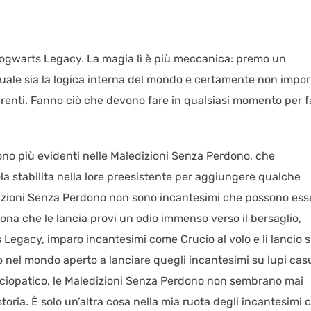
ogwarts Legacy. La magia lì è più meccanica: premo un
ale sia la logica interna del mondo e certamente non impor
erenti. Fanno ciò che devono fare in qualsiasi momento per f
ono più evidenti nelle Maledizioni Senza Perdono, che
stabilita nella lore preesistente per aggiungere qualche
ledizioni Senza Perdono non sono incantesimi che possono ess
ona che le lancia provi un odio immenso verso il bersaglio,
Legacy, imparo incantesimi come Crucio al volo e li lancio 
o nel mondo aperto a lanciare quegli incantesimi su lupi casu
ociopatico, le Maledizioni Senza Perdono non sembrano mai
toria. È solo un’altra cosa nella mia ruota degli incantesimi 