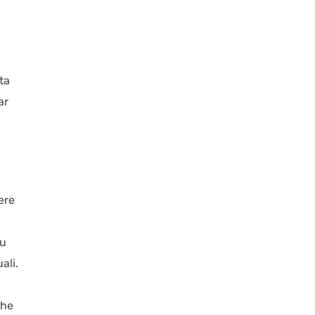
ta
ar
ere
su
ali.
che