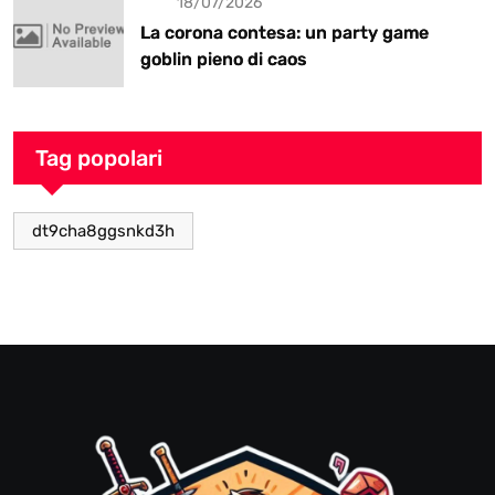
18/07/2026
La corona contesa: un party game
goblin pieno di caos
Tag popolari
dt9cha8ggsnkd3h