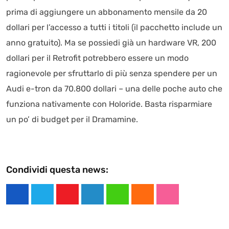
prima di aggiungere un abbonamento mensile da 20
dollari per l’accesso a tutti i titoli (il pacchetto include un
anno gratuito). Ma se possiedi già un hardware VR, 200
dollari per il Retrofit potrebbero essere un modo
ragionevole per sfruttarlo di più senza spendere per un
Audi e-tron da 70.800 dollari – una delle poche auto che
funziona nativamente con Holoride. Basta risparmiare
un po’ di budget per il Dramamine.
Condividi questa news:
Y
L
W
C
S
o
i
h
l
t