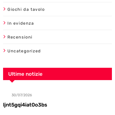
Giochi da tavolo
In evidenza
Recensioni
Uncategorized
Ultime notizie
30/07/2026
Uncategorized
ljnt5gqi4iat0o3bs