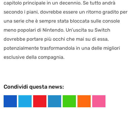
capitolo principale in un decennio. Se tutto andrà
secondo i piani, dovrebbe essere un ritorno gradito per
una serie che è sempre stata bloccata sulle console
meno popolari di Nintendo. Un’uscita su Switch
dovrebbe portare più occhi che mai su di essa,
potenzialmente trasformandola in una delle migliori
esclusive della compagnia.
Condividi questa news:
Y
L
W
C
S
o
i
h
l
t
u
n
a
o
u
t
k
t
u
m