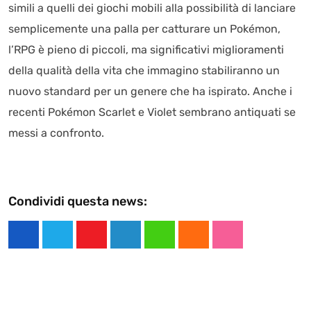
simili a quelli dei giochi mobili alla possibilità di lanciare
semplicemente una palla per catturare un Pokémon,
l’RPG è pieno di piccoli, ma significativi miglioramenti
della qualità della vita che immagino stabiliranno un
nuovo standard per un genere che ha ispirato. Anche i
recenti Pokémon Scarlet e Violet sembrano antiquati se
messi a confronto.
Condividi questa news:
Y
L
W
C
S
o
i
h
l
t
u
n
a
o
u
t
k
t
u
m