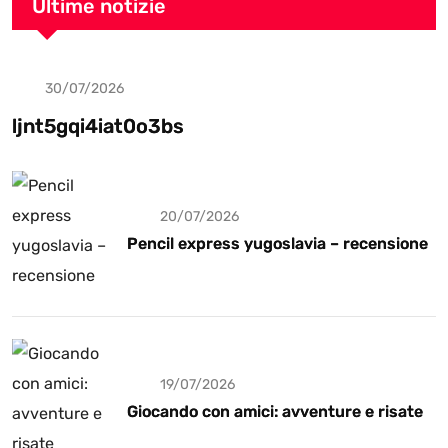
Ultime notizie
30/07/2026
Uncategorized
ljnt5gqi4iat0o3bs
20/07/2026
Pencil express yugoslavia – recensione
19/07/2026
Giocando con amici: avventure e risate