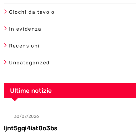
Giochi da tavolo
In evidenza
Recensioni
Uncategorized
Ultime notizie
30/07/2026
Uncategorized
ljnt5gqi4iat0o3bs