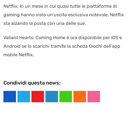
Netflix. In un mese in cui quasi tutte le piattaforme di
gaming hanno visto un’uscita esclusiva notevole, Netflix
sta alzando la posta con una delle sue.
Valiant Hearts: Coming Home è ora disponibile per iOS e
Android se lo scarichi tramite la scheda Giochi dell’app
mobile Netflix.
Condividi questa news:
Y
L
W
C
S
o
i
h
l
t
u
n
a
o
u
t
k
t
u
m