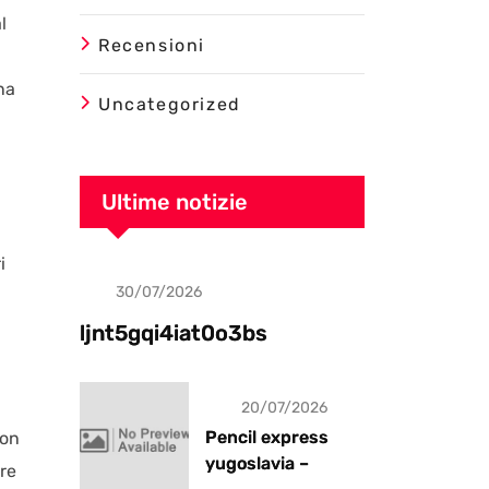
l
Recensioni
na
Uncategorized
Ultime notizie
i
30/07/2026
Uncategorized
i
ljnt5gqi4iat0o3bs
20/07/2026
Pencil express
con
yugoslavia –
re