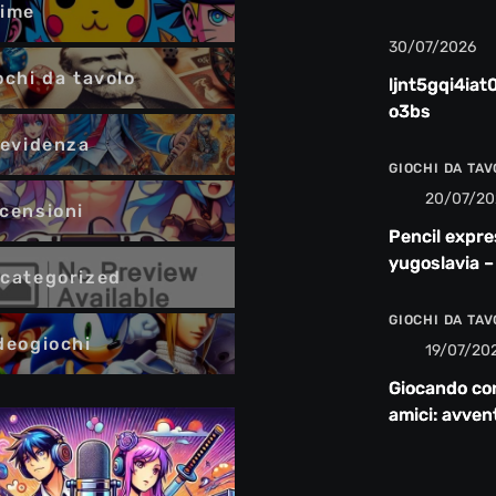
ime
30/07/2026
ochi da tavolo
ljnt5gqi4iat
o3bs
 evidenza
GIOCHI DA TA
20/07/20
censioni
Pencil expre
yugoslavia –
categorized
recensione
GIOCHI DA TA
deogiochi
19/07/20
Giocando co
amici: avven
risate