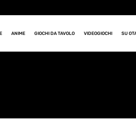
ame goblin pieno di caos
E
ANIME
GIOCHI DA TAVOLO
VIDEOGIOCHI
SU OT