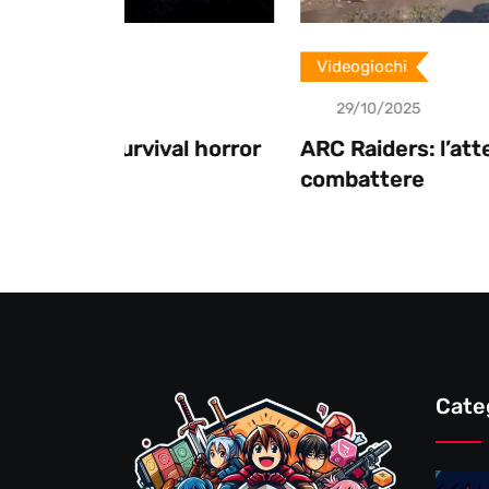
Videogiochi
29/10/2025
al horror
ARC Raiders: l’attesa è finita, pront
combattere
Cate