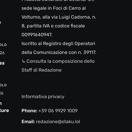
sede legale in Foci di Cerro al
Volturno, alla via Luigi Cadorna, n.
0
8, partita IVA e codice fiscale
00991640947.
Iscritto al Registro degli Operatori
VOLO
della Comunicazione con n. 39117.
26
↳ Consulta la composizione dello
ss
Staff di Redazione
VOLO
26
Informativa privacy
n
ture e
Phone:
+39 06 9929 1009
Email:
redazione@otaku.lol