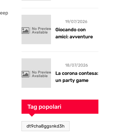
recensione
heep
19/07/2026
Giocando con
amici: avventure e
risate
18/07/2026
La corona contesa:
un party game
goblin pieno di
caos
Tag popolari
dt9cha8ggsnkd3h