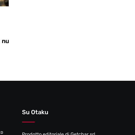
Videogiochi
28/10/2025
Zooseo: il nuovo DLC per Two Point
Museum
Su Otaku
ED
Prodotto editoriale di Getchar srl,