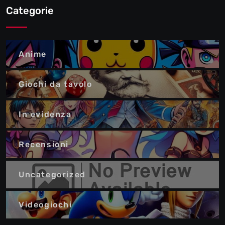
Categorie
Anime
Giochi da tavolo
In evidenza
Recensioni
Uncategorized
Videogiochi