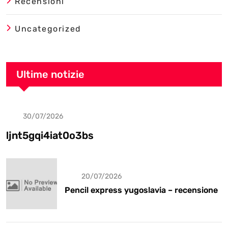
Recensioni
Uncategorized
Ultime notizie
30/07/2026
Uncategorized
ljnt5gqi4iat0o3bs
20/07/2026
Pencil express yugoslavia – recensione