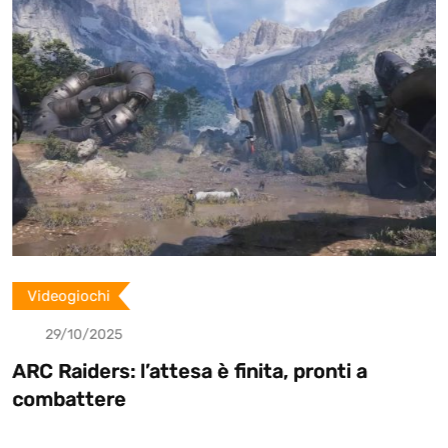
p
o
n
Videogiochi
29/10/2025
ARC Raiders: l’attesa è finita, pronti a
combattere