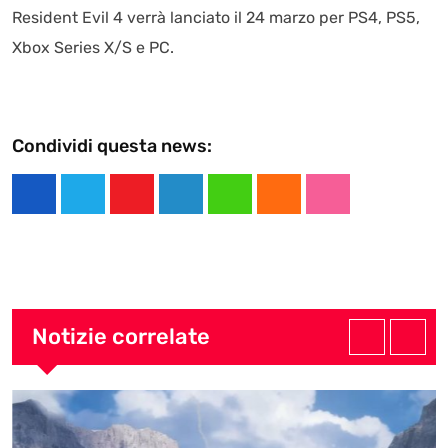
Resident Evil 4 verrà lanciato il 24 marzo per PS4, PS5,
Xbox Series X/S e PC.
Condividi questa news:
Y
L
W
C
S
o
i
h
l
t
u
n
a
o
u
t
k
t
u
m
u
e
s
d
b
Notizie correlate
b
d
a
l
e
I
p
e
n
p
U