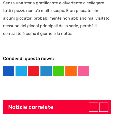
Senza una storia gratificante e divertente a collegare
tutti i pezzi, non c’è molto scopo. È un peccato che
alcuni giocatori probabilmente non abbiano mai visitato
nessuno dei giochi principali della serie, perché il
contrasto è come il giorno e la notte.
Condividi questa news:
Y
L
W
C
S
o
i
h
l
t
u
n
a
o
u
t
k
t
u
m
u
e
s
d
b
Notizie correlate
b
d
a
l