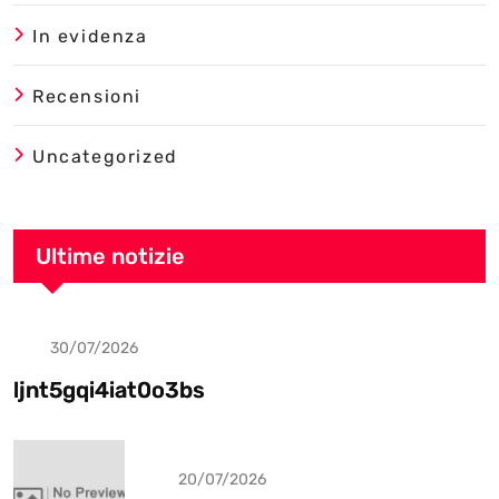
In evidenza
Recensioni
Uncategorized
Ultime notizie
30/07/2026
Uncategorized
ljnt5gqi4iat0o3bs
20/07/2026