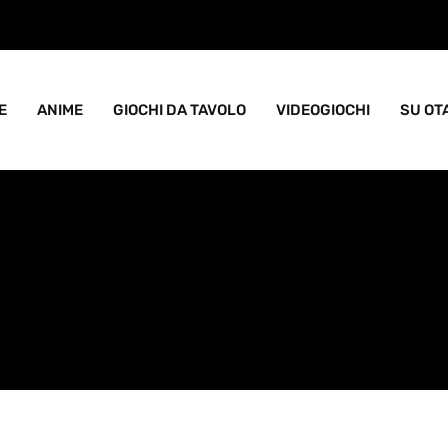
ame goblin pieno di caos
E
ANIME
GIOCHI DA TAVOLO
VIDEOGIOCHI
SU OT