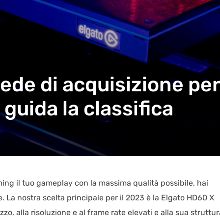
ede di acquisizione per
guida la classifica
ming il tuo gameplay con la massima qualità possibile, hai
. La nostra scelta principale per il 2023 è la Elgato HD60 X
zo, alla risoluzione e al frame rate elevati e alla sua struttur