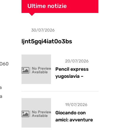
Ultime notizie
30/07/2026
Uncategorized
ljnt5gqi4iat0o3bs
20/07/2026
HD60
Pencil express
yugoslavia –
recensione
a
la
19/07/2026
Giocando con
amici: avventure e
risate