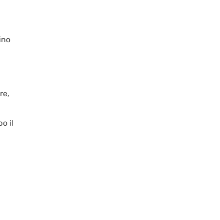
ino
re,
o il