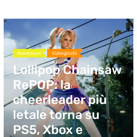
Recensioni
Videogiochi
Lollipop Chainsaw
RePOP: la
cheerleader più
letale torna su
PS5, Xbox e