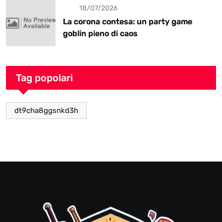
18/07/2026
La corona contesa: un party game
goblin pieno di caos
Tag popolari
dt9cha8ggsnkd3h