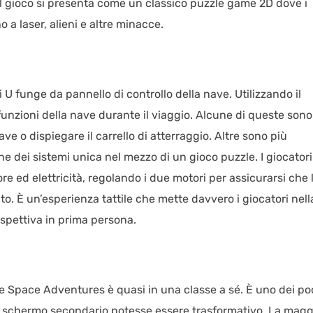
 il gioco si presenta come un classico puzzle game 2D dove i
 a laser, alieni e altre minacce.
i U funge da pannello di controllo della nave. Utilizzando il
 funzioni della nave durante il viaggio. Alcune di queste sono
ve o dispiegare il carrello di atterraggio. Altre sono più
 dei sistemi unica nel mezzo di un gioco puzzle. I giocatori
re ed elettricità, regolando i due motori per assicurarsi che 
. È un’esperienza tattile che mette davvero i giocatori nell
spettiva in prima persona.
ble Space Adventures è quasi in una classe a sé. È uno dei po
o schermo secondario potesse essere trasformativo. La magg