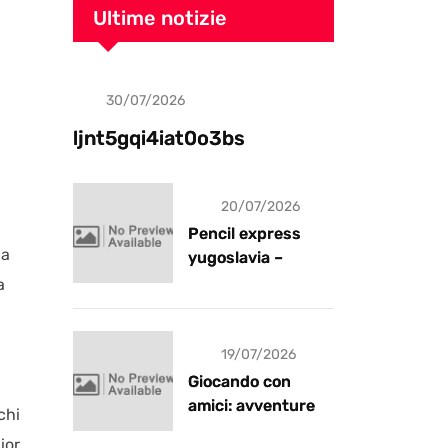
Ultime notizie
30/07/2026
Uncategorized
ljnt5gqi4iat0o3bs
20/07/2026
Pencil express
la
yugoslavia –
recensione
a
19/07/2026
Giocando con
amici: avventure e
chi
risate
ior