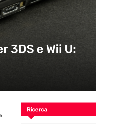
r 3DS e Wii U:
Ricerca
e