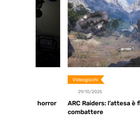
o
n
Videogiochi
29/10/2025
al horror
ARC Raiders: l’attesa è finita, pront
combattere