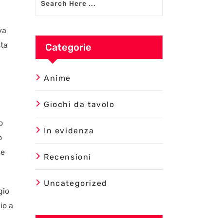
va
sta
Categorie
Anime
Giochi da tavolo
o
In evidenza
o
se
Recensioni
Uncategorized
gio
io a