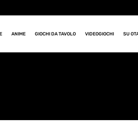
ame goblin pieno di caos
E
ANIME
GIOCHI DA TAVOLO
VIDEOGIOCHI
SU OT