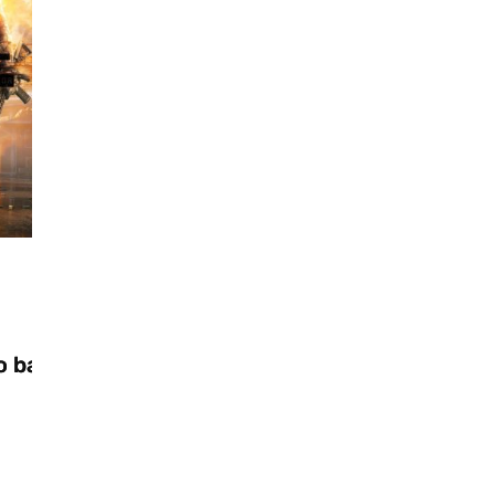
Videogiochi
28/10/2025
Zooseo: il nuovo DLC per Two Point
Museum