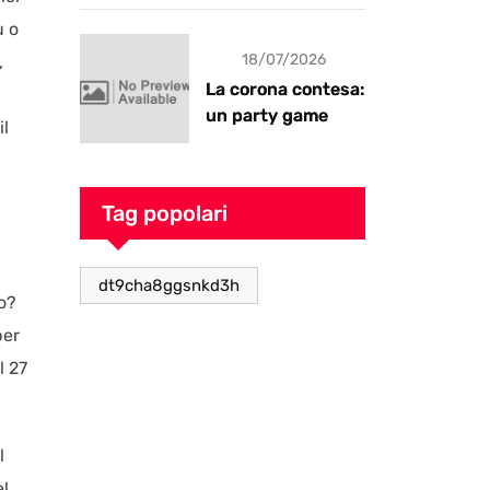
ù o
18/07/2026
,
La corona contesa:
un party game
il
goblin pieno di
caos
Tag popolari
dt9cha8ggsnkd3h
lo?
per
l 27
l
el