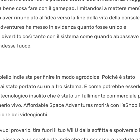
va bene cosa fare con il gamepad, limitandosi a mettere men
r rinunciato all’idea verso la fine della vita della console
 Adventures ha messo in evidenza quanto fosse unico e
i divertito così tanto con il sistema come quando abbassavo 
endesse fuoco.
oiello indie sta per finire in modo agrodolce. Poiché è stato
mai stato portato su un altro sistema. E come potrebbe esser
 tecnologico insolito che è stato un fallimento commerciale 
nerlo vivo, Affordable Space Adventures morirà con l’eShop i
ione dei videogiochi.
 provarlo, tira fuori il tuo Wii U dalla soffitta e spolveralo i
r giocare a un eccellente indie che sta per essere perduto n