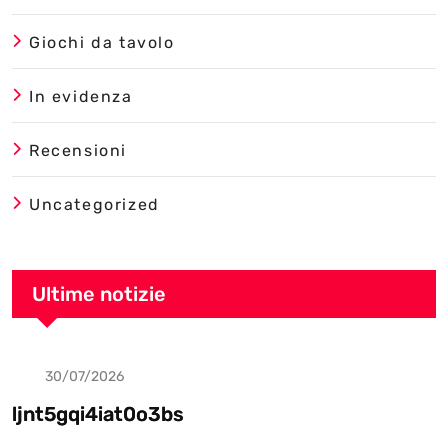
Giochi da tavolo
In evidenza
Recensioni
Uncategorized
Ultime notizie
30/07/2026
Uncategorized
ljnt5gqi4iat0o3bs