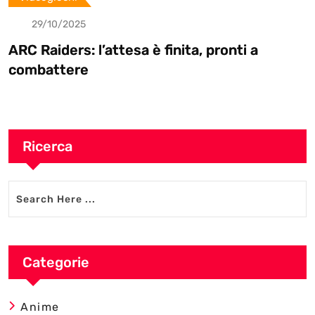
29/10/2025
 Raiders: l’attesa è finita, pronti a
Bat
mbattere
Ele
Ricerca
Categorie
Anime