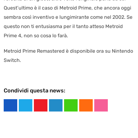
Quest’ultimo è il caso di Metroid Prime, che ancora oggi
sembra così inventivo e lungimirante come nel 2002. Se
questo non ti entusiasma per il tanto atteso Metroid
Prime 4, non so cosa lo farà.
Metroid Prime Remastered è disponibile ora su Nintendo
Switch.
Condividi questa news:
Y
L
W
C
S
o
i
h
l
t
u
n
a
o
u
t
k
t
u
m