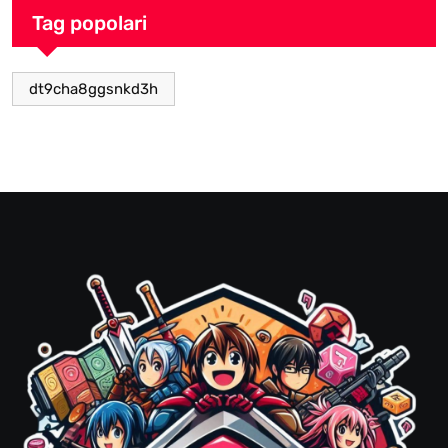
Tag popolari
dt9cha8ggsnkd3h