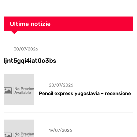
Ultime notizie
30/07/2026
Uncategorized
ljnt5gqi4iat0o3bs
20/07/2026
Pencil express yugoslavia – recensione
19/07/2026