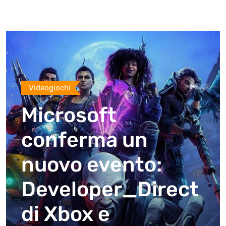
Videogiochi
Microsoft
conferma un
nuovo evento:
Developer_Direct
di Xbox e