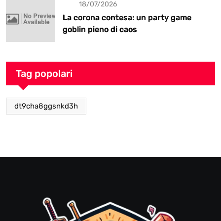
18/07/2026
La corona contesa: un party game
goblin pieno di caos
Tag popolari
dt9cha8ggsnkd3h