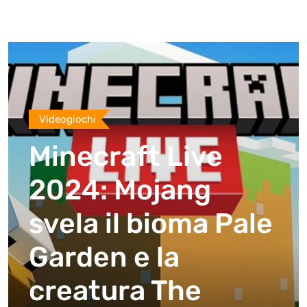
Videogiochi
Minecraft Live
2024: Mojang
svela il bioma Pale
Garden e la
creatura The