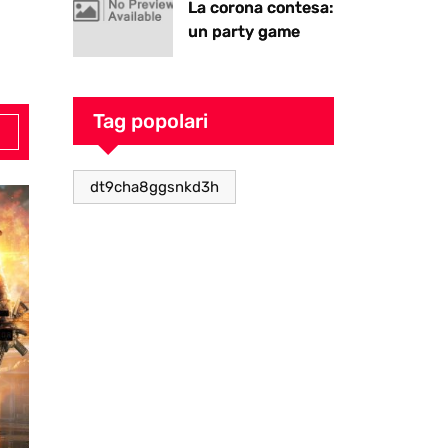
La corona contesa:
un party game
goblin pieno di
caos
Tag popolari
dt9cha8ggsnkd3h