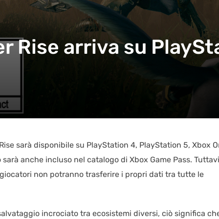
 Rise arriva su PlaySt
e sarà disponibile su PlayStation 4, PlayStation 5, Xbox 
o sarà anche incluso nel catalogo di Xbox Game Pass. Tuttavia
giocatori non potranno trasferire i propri dati tra tutte le
lvataggio incrociato tra ecosistemi diversi, ciò significa che