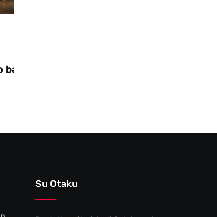
Videogiochi
28/10/2025
Zooseo: il nuovo DLC per Two Point
Museum
Su Otaku
ED