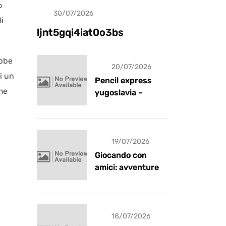
o
30/07/2026
Uncategorized
i
ljnt5gqi4iat0o3bs
ebbe
20/07/2026
i un
Pencil express
me
yugoslavia –
recensione
19/07/2026
Giocando con
amici: avventure e
risate
18/07/2026