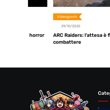
Videogiochi
29/10/2025
al horror
ARC Raiders: l’attesa è finita, pront
combattere
Cate