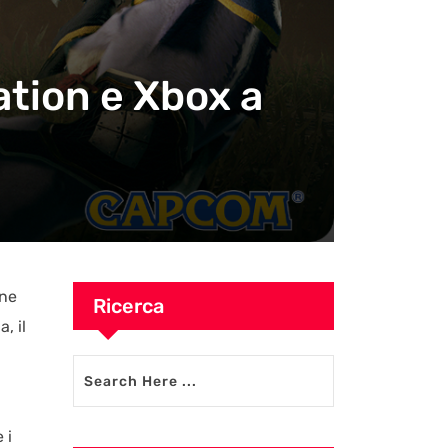
ation e Xbox a
One
Ricerca
, il
 i