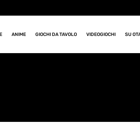
ame goblin pieno di caos
E
ANIME
GIOCHI DA TAVOLO
VIDEOGIOCHI
SU OT