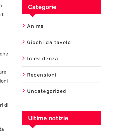
o
Categorie
ndi
Anime
Giochi da tavolo
ione
In evidenza
are
Recensioni
ioni
Uncategorized
i di
Ultime notizie
ta