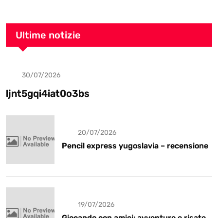
Ultime notizie
30/07/2026
Uncategorized
ljnt5gqi4iat0o3bs
20/07/2026
Pencil express yugoslavia – recensione
19/07/2026
Giocando con amici: avventure e risate