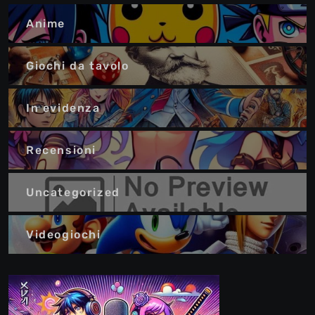
Anime
Giochi da tavolo
In evidenza
Recensioni
Uncategorized
Videogiochi