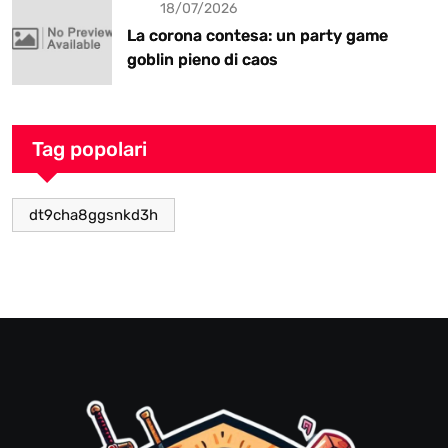
18/07/2026
La corona contesa: un party game
goblin pieno di caos
Tag popolari
dt9cha8ggsnkd3h