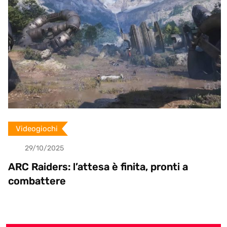
n
Videogiochi
29/10/2025
ARC Raiders: l’attesa è finita, pronti a
combattere