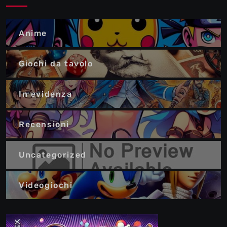
Anime
Giochi da tavolo
In evidenza
Recensioni
Uncategorized
Videogiochi