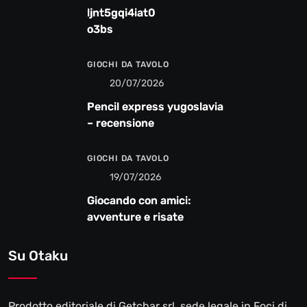
ljnt5gqi4iat0
o3bs
GIOCHI DA TAVOLO
20/07/2026
Pencil express yugoslavia
– recensione
GIOCHI DA TAVOLO
19/07/2026
Giocando con amici:
avventure e risate
Su Otaku
Prodotto editoriale di Getchar srl, sede legale in Foci di