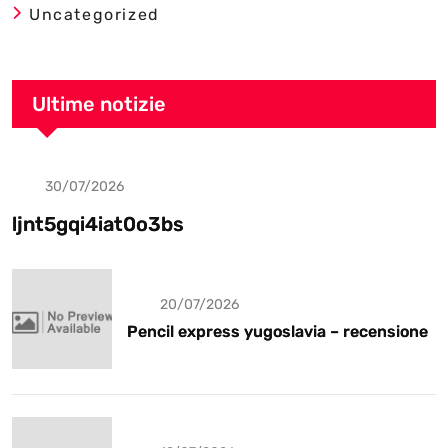
Uncategorized
Ultime notizie
30/07/2026
Uncategorized
ljnt5gqi4iat0o3bs
20/07/2026
Pencil express yugoslavia – recensione