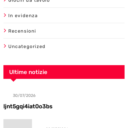
Giochi da tavolo
In evidenza
Recensioni
Uncategorized
Ultime notizie
30/07/2026
Uncategorized
ljnt5gqi4iat0o3bs