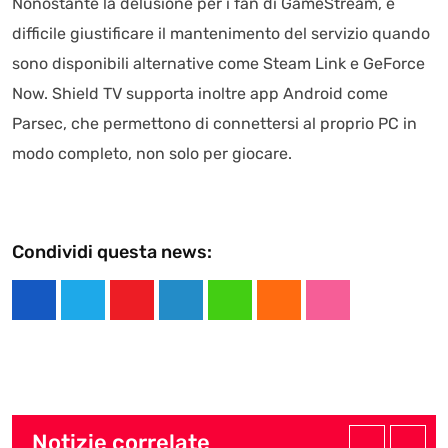
Nonostante la delusione per i fan di GameStream, è
difficile giustificare il mantenimento del servizio quando
sono disponibili alternative come Steam Link e GeForce
Now. Shield TV supporta inoltre app Android come
Parsec, che permettono di connettersi al proprio PC in
modo completo, non solo per giocare.
Condividi questa news:
Y
L
W
C
S
o
i
h
l
t
u
n
a
o
u
t
k
t
u
m
u
e
s
d
b
Notizie correlate