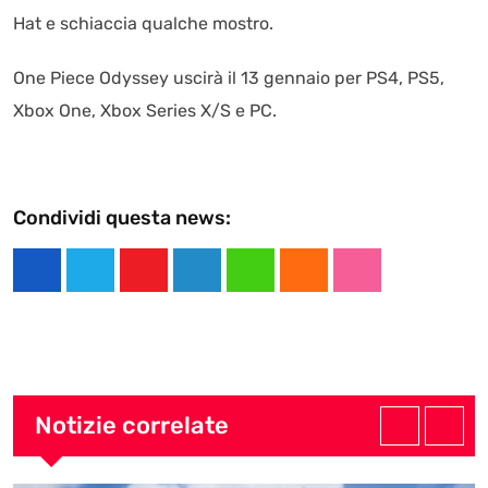
Hat e schiaccia qualche mostro.
One Piece Odyssey uscirà il 13 gennaio per PS4, PS5,
Xbox One, Xbox Series X/S e PC.
Condividi questa news:
Y
L
W
C
S
o
i
h
l
t
u
n
a
o
u
t
k
t
u
m
u
e
s
d
b
Notizie correlate
b
d
a
l
e
I
p
e