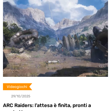
n
p
U
p
o
n
Videogiochi
29/10/2025
ARC Raiders: l’attesa è finita, pronti a