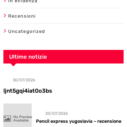
In evidenza
Recensioni
Uncategorized
Ultime notizie
30/07/2026
Uncategorized
ljnt5gqi4iat0o3bs
20/07/2026
Pencil express yugoslavia – recensione