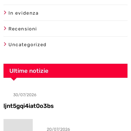
In evidenza
Recensioni
Uncategorized
Ultime notizie
30/07/2026
Uncategorized
ljnt5gqi4iat0o3bs
20/07/2026