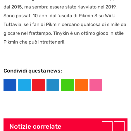
dal 2015, ma sembra essere stato riavviato nel 2019.
Sono passati 10 anni dall’uscita di Pikmin 3 su Wii U.
Tuttavia, se i fan di Pikmin cercano qualcosa di simile da
giocare nel frattempo, Tinykin è un ottimo gioco in stile
Pikmin che può intrattenerli.
Condividi questa news:
Y
L
W
C
S
o
i
h
l
t
u
n
a
o
u
t
k
t
u
m
u
e
s
d
b
Notizie correlate