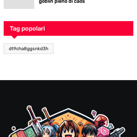
goblin pieno di caos
Tag popolari
dt9cha8ggsnkd3h