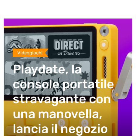
Videogiochi
Playdate, la
console portatile
stravagante con
una manovella,
lancia il negozio