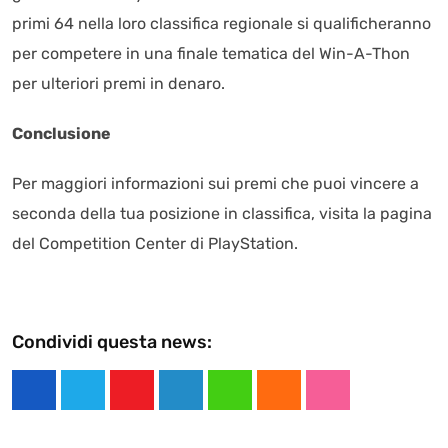
primi 64 nella loro classifica regionale si qualificheranno
per competere in una finale tematica del Win-A-Thon
per ulteriori premi in denaro.
Conclusione
Per maggiori informazioni sui premi che puoi vincere a
seconda della tua posizione in classifica, visita la pagina
del Competition Center di PlayStation.
Condividi questa news:
Y
L
W
C
S
o
i
h
l
t