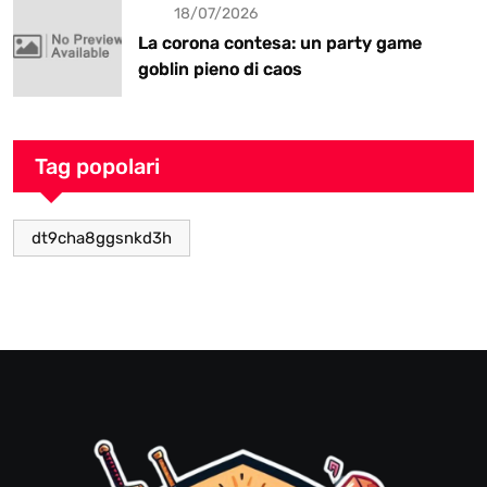
18/07/2026
La corona contesa: un party game
goblin pieno di caos
Tag popolari
dt9cha8ggsnkd3h