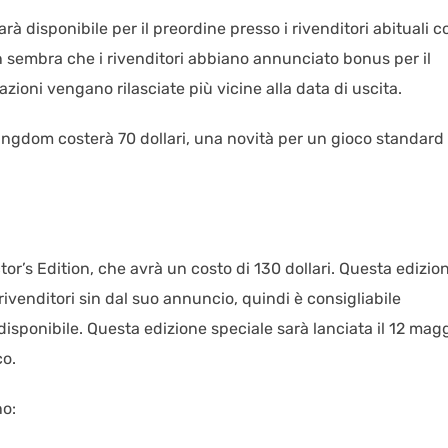
à disponibile per il preordine presso i rivenditori abituali 
sembra che i rivenditori abbiano annunciato bonus per il
ioni vengano rilasciate più vicine alla data di uscita.
ingdom costerà 70 dollari, una novità per un gioco standard 
m
r’s Edition, che avrà un costo di 130 dollari. Questa edizio
rivenditori sin dal suo annuncio, quindi è consigliabile
isponibile. Questa edizione speciale sarà lanciata il 12 mag
co.
no: