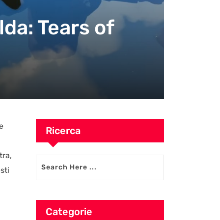
lda: Tears of
e
Ricerca
tra,
sti
Categorie