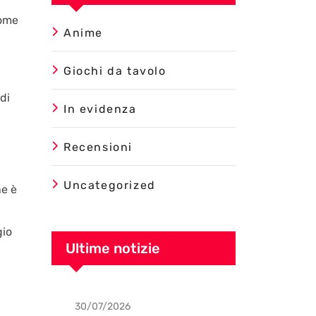
come
Anime
Giochi da tavolo
di
In evidenza
Recensioni
Uncategorized
ne è
gio
Ultime notizie
30/07/2026
Uncategorized