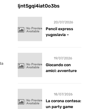
ljnt5gqi4iat0o3bs
20/07/2026
Pencil express
yugoslavia –
recensione
19/07/2026
da
Giocando con
amici: avventure e
risate
18/07/2026
La corona contesa:
un party game