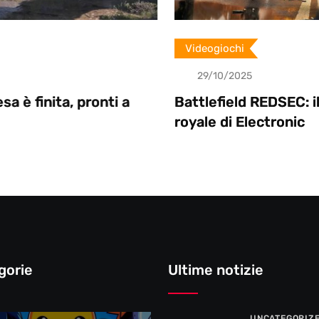
Videogiochi
29/10/2025
i a
Battlefield REDSEC: il nuovo battle
royale di Electronic
gorie
Ultime notizie
UNCATEGORIZ