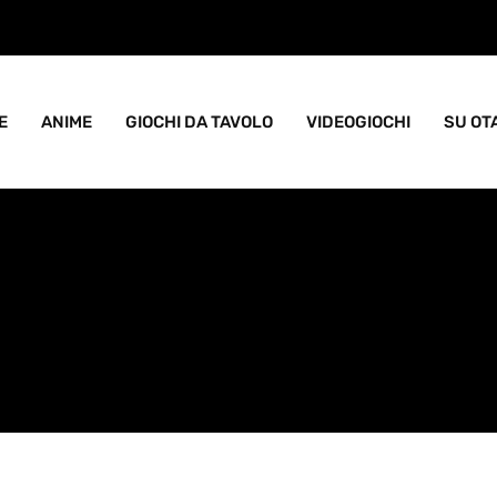
ame goblin pieno di caos
E
ANIME
GIOCHI DA TAVOLO
VIDEOGIOCHI
SU OT