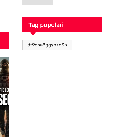
goblin pieno di
caos
Tag popolari
dt9cha8ggsnkd3h