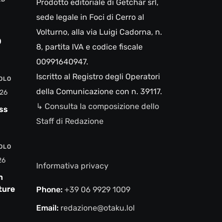
Prodotto editoriale di Getchar srl,
sede legale in Foci di Cerro al
Volturno, alla via Luigi Cadorna, n.
0
8, partita IVA e codice fiscale
00991640947.
Iscritto al Registro degli Operatori
VOLO
della Comunicazione con n. 39117.
26
↳ Consulta la composizione dello
ss
Staff di Redazione
VOLO
26
Informativa privacy
n
ture e
Phone:
+39 06 9929 1009
Email:
redazione@otaku.lol