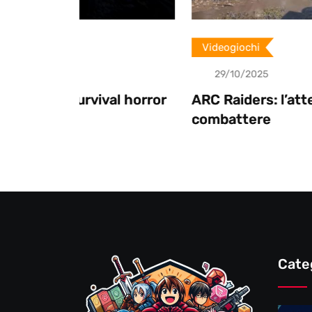
Videogiochi
29/10/2025
al horror
ARC Raiders: l’attesa è finita, pront
combattere
Cate