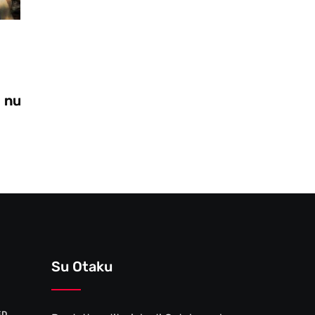
Videogiochi
28/10/2025
Zooseo: il nuovo DLC per Two Point
Museum
Su Otaku
ED