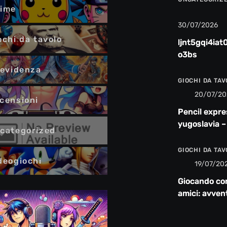
ime
30/07/2026
ochi da tavolo
ljnt5gqi4iat
o3bs
 evidenza
GIOCHI DA TA
20/07/20
censioni
Pencil expre
yugoslavia –
categorized
recensione
GIOCHI DA TA
deogiochi
19/07/20
Giocando co
amici: avven
risate