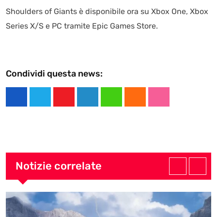
Shoulders of Giants è disponibile ora su Xbox One, Xbox
Series X/S e PC tramite Epic Games Store.
Condividi questa news:
Y
L
W
C
S
o
i
h
l
t
u
n
a
o
u
t
k
t
u
m
u
e
s
d
b
Notizie correlate
b
d
a
l
e
I
p
e
n
p
U