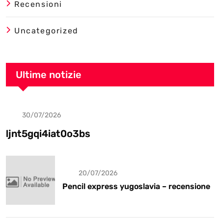
Recensioni
Uncategorized
Ultime notizie
30/07/2026
Uncategorized
ljnt5gqi4iat0o3bs
20/07/2026
Pencil express yugoslavia – recensione