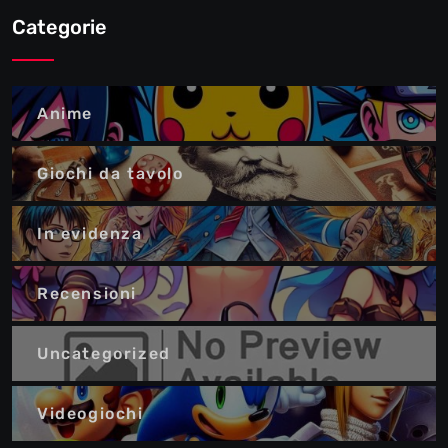
Categorie
Anime
Giochi da tavolo
In evidenza
Recensioni
Uncategorized
Videogiochi