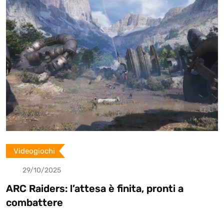
p
o
n
Videogiochi
29/10/2025
ARC Raiders: l’attesa è finita, pronti a
combattere