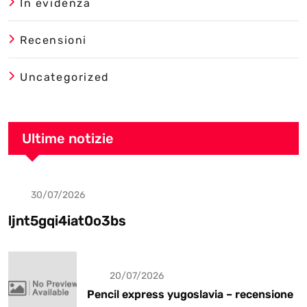
In evidenza
Recensioni
Uncategorized
Ultime notizie
30/07/2026
Uncategorized
ljnt5gqi4iat0o3bs
20/07/2026
Pencil express yugoslavia – recensione