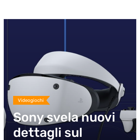
Videogiochi
Sony svela nuovi
dettagli sul