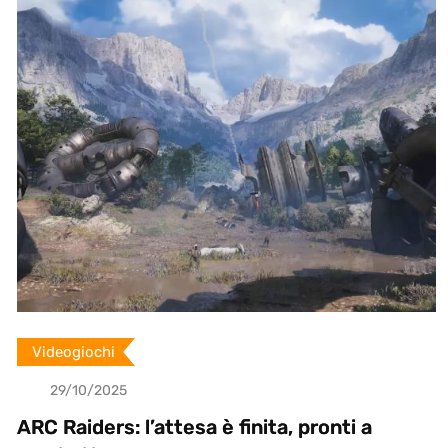
n
p
U
p
o
n
Videogiochi
29/10/2025
ARC Raiders: l’attesa è finita, pronti a