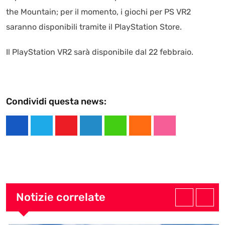
the Mountain; per il momento, i giochi per PS VR2
saranno disponibili tramite il PlayStation Store.
Il PlayStation VR2 sarà disponibile dal 22 febbraio.
Condividi questa news:
Y
L
W
C
S
o
i
h
l
t
u
n
a
o
u
t
k
t
u
m
u
e
s
d
b
Notizie correlate
b
d
a
l
e
I
p
e