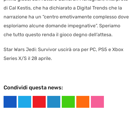
di Cal Kestis, che ha dichiarato a Digital Trends che la
narrazione ha un “centro emotivamente complesso dove
esploriamo alcune domande impegnative”. Speriamo
che tutto questo renda il gioco degno dell’attesa.
Star Wars Jedi: Survivor uscirà ora per PC, PS5 e Xbox
Series X/S il 28 aprile.
Condividi questa news:
Y
L
W
C
S
o
i
h
l
t
u
n
a
o
u
t
k
t
u
m