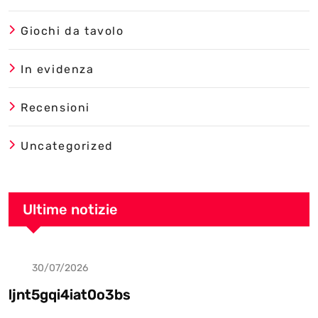
Giochi da tavolo
In evidenza
Recensioni
Uncategorized
Ultime notizie
30/07/2026
Uncategorized
ljnt5gqi4iat0o3bs