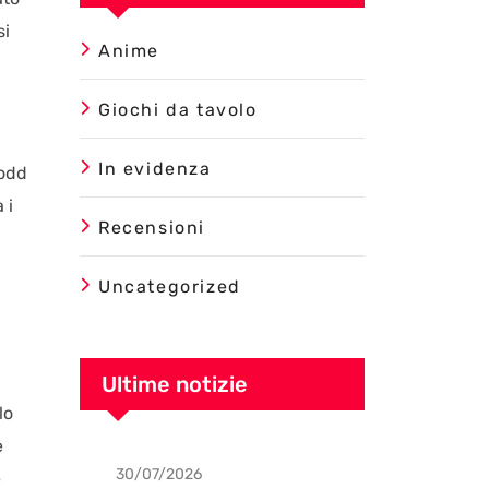
si
Anime
Giochi da tavolo
In evidenza
Todd
 i
Recensioni
Uncategorized
Ultime notizie
lo
e
30/07/2026
Uncategorized
e