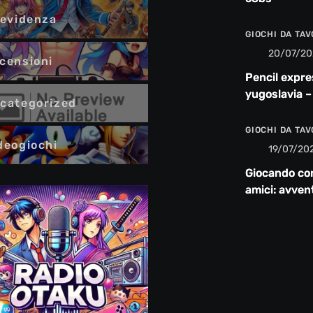
 evidenza
GIOCHI DA TA
20/07/20
censioni
Pencil expre
yugoslavia –
categorized
recensione
GIOCHI DA TA
deogiochi
19/07/20
Giocando co
amici: avven
risate