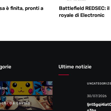
i a
Battlefield REDSEC: il nuovo battle
royale di Electronic
gorie
Ultime notizie
UNCATEGORIZ
ime
30/07/2026
ochi da tavolo
ljnt5gqi4iat
o3bs