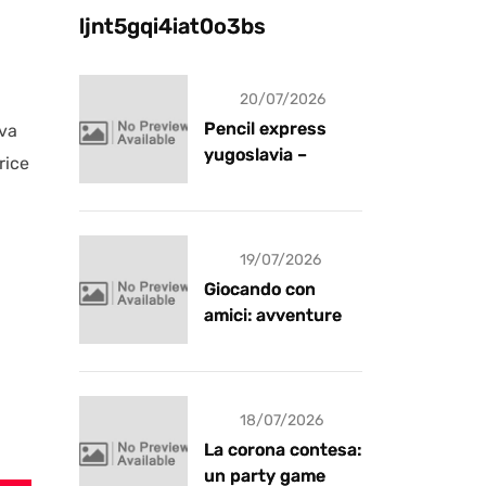
ljnt5gqi4iat0o3bs
20/07/2026
Pencil express
iva
yugoslavia –
rice
recensione
19/07/2026
Giocando con
amici: avventure e
risate
18/07/2026
La corona contesa:
un party game