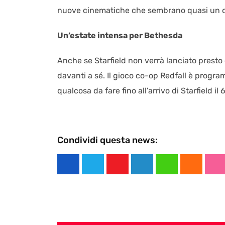
nuove cinematiche che sembrano quasi un om
Un’estate intensa per Bethesda
Anche se Starfield non verrà lanciato pres
davanti a sé. Il gioco co-op Redfall è program
qualcosa da fare fino all’arrivo di Starfield il
Condividi questa news:
Y
L
W
C
S
o
i
h
l
t
u
n
a
o
u
t
k
t
u
m