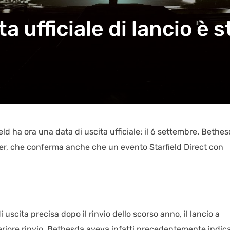
ta ufficiale di lancio è 
ld ha ora una data di uscita ufficiale: il 6 settembre. Bethe
iler, che conferma anche che un evento Starfield Direct con
uscita precisa dopo il rinvio dello scorso anno, il lancio a
iore rinvio. Bethesda aveva infatti precedentemente indic