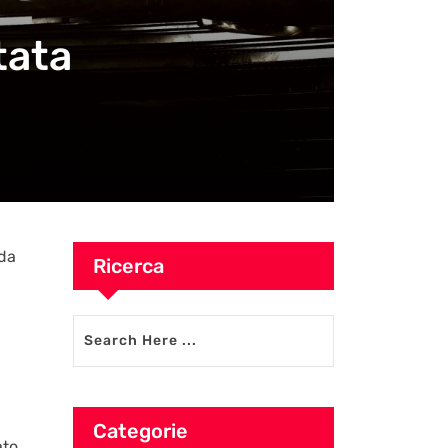
stata
sda
Ricerca
Categorie
ato