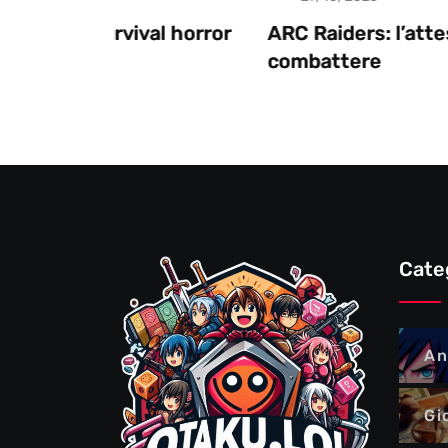
al horror
ARC Raiders: l’attesa è finita, pront
combattere
Cate
An
Gi