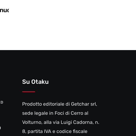
Zooseo: il nuovo DLC per Two Point
Museum
Su Otaku
ED
Prodotto editoriale di Getchar srl,
sede legale in Foci di Cerro al
Volturno, alla via Luigi Cadorna, n.
0
8, partita IVA e codice fiscale