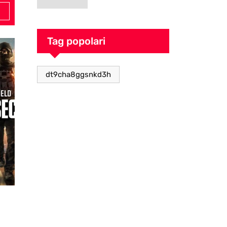
goblin pieno di
caos
Tag popolari
dt9cha8ggsnkd3h
Videogiochi
28/10/2025