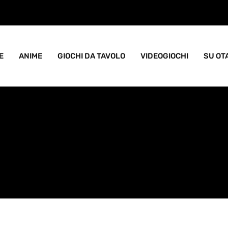
ame goblin pieno di caos
E
ANIME
GIOCHI DA TAVOLO
VIDEOGIOCHI
SU OT