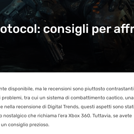
otocol: consigli per aff
ente disponibile, ma le recensioni sono piuttosto contrastanti.
ari problemi, tra cui un sistema di combattimento caotico, una
 nella recensione di Digital Trends, questi aspetti sono stat
o nostalgico che richiama l’era Xbox 360. Tuttavia, se avete
un consiglio prezioso.