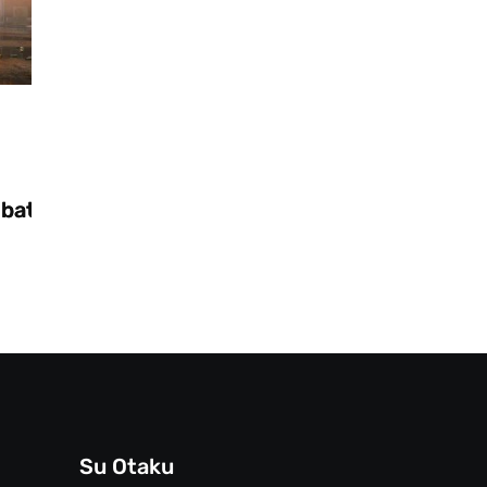
Videogiochi
28/10/2025
Zooseo: il nuovo DLC per Two Point
Museum
Su Otaku