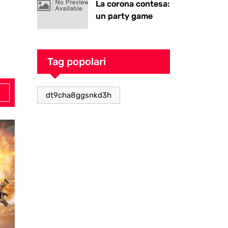
La corona contesa:
un party game
goblin pieno di
caos
Tag popolari
dt9cha8ggsnkd3h