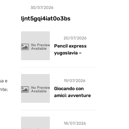
30/07/2026
Uncategorized
ljnt5gqi4iat0o3bs
20/07/2026
Pencil express
yugoslavia –
recensione
sa e
19/07/2026
Giocando con
nte;
amici: avventure e
risate
18/07/2026