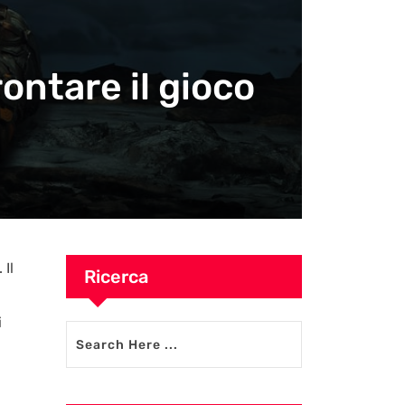
rontare il gioco
 Il
Ricerca
i