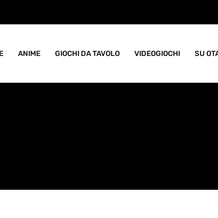
ame goblin pieno di caos
E
ANIME
GIOCHI DA TAVOLO
VIDEOGIOCHI
SU OT