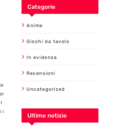
Categorie
Anime
Giochi da tavolo
In evidenza
Recensioni
te
Uncategorized
er
i
 i
Ultime notizie