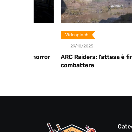
Videogiochi
29/10/2025
al horror
ARC Raiders: l’attesa è finita, pront
combattere
Cate