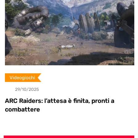
n
Videogiochi
29/10/2025
ARC Raiders: l’attesa è finita, pronti a
combattere