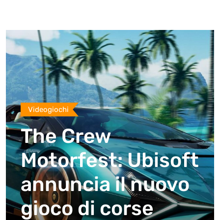
Videogiochi
The Crew
Motorfest: Ubisoft
annuncia il nuovo
gioco di corse