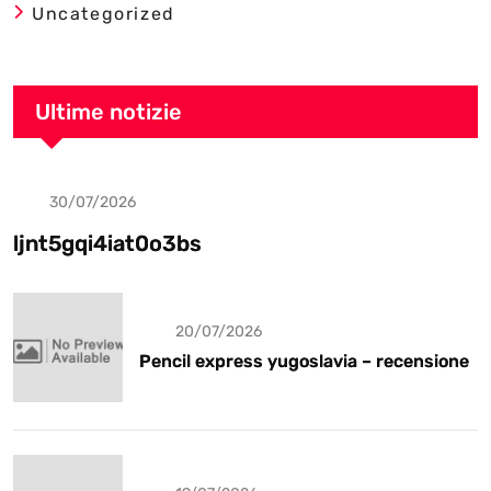
Uncategorized
Ultime notizie
30/07/2026
Uncategorized
ljnt5gqi4iat0o3bs
20/07/2026
Pencil express yugoslavia – recensione