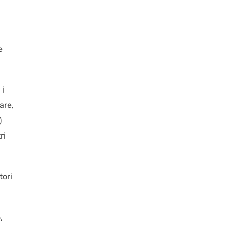
e
 i
are,
)
ri
tori
,