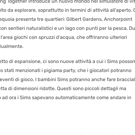
ing Together introduce un nuovo mondo nel simulatore di vit
to da esplorare, soprattutto in termini di attività all’aperto.
Sequoia presenta tre quartieri: Gilbert Gardens, Anchorpoint
on sentieri naturalistici e un lago con punti per la pesca. D
l’area giochi con spruzzi d’acqua, che offriranno ulteriori
idualmente.
to di espansione, ci sono nuove attività a cui i Sims posso
 stati menzionati i pigiama party, che i giocatori potranno
eventi di gioco. I bambini Sims potranno anche fare braccial
tta di dimensioni ridotte. Questi sono piccoli dettagli ma
ino ad ora i Sims sapevano automaticamente come andare in