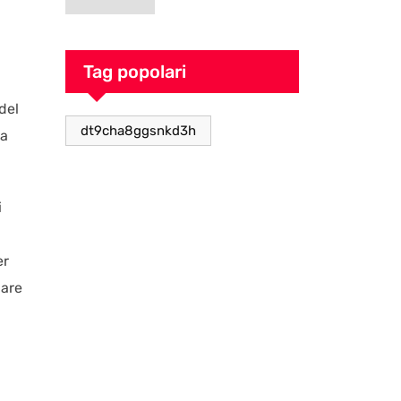
goblin pieno di
caos
Tag popolari
del
dt9cha8ggsnkd3h
 a
i
er
dare