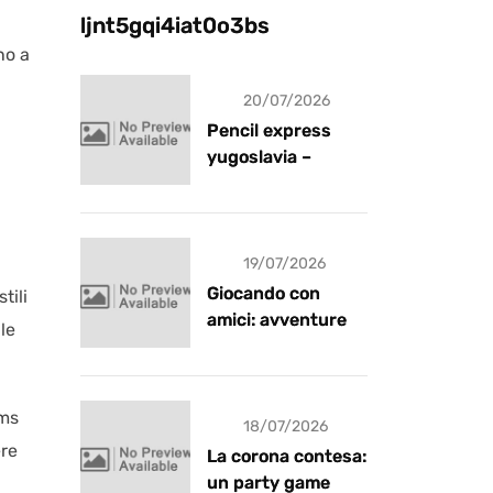
ljnt5gqi4iat0o3bs
no a
20/07/2026
Pencil express
yugoslavia –
recensione
i
19/07/2026
Giocando con
tili
amici: avventure e
le
risate
ims
18/07/2026
ere
La corona contesa:
un party game