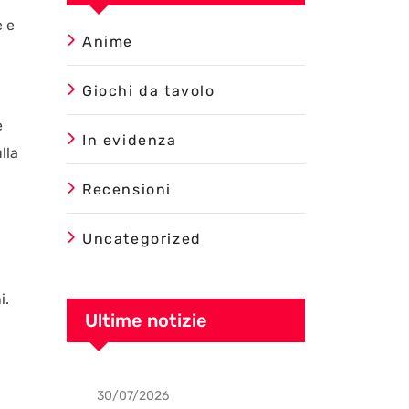
e e
Anime
Giochi da tavolo
e
In evidenza
lla
Recensioni
Uncategorized
i.
Ultime notizie
30/07/2026
Uncategorized