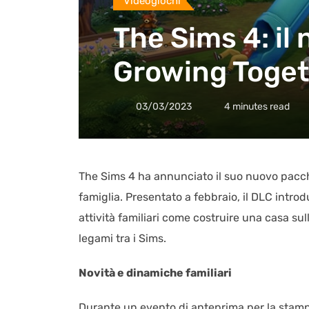
Videogiochi
The Sims 4: il
Growing Togeth
03/03/2023
4 minutes read
The Sims 4 ha annunciato il suo nuovo pacch
famiglia. Presentato a febbraio, il DLC intro
attività familiari come costruire una casa sul
legami tra i Sims.
Novità e dinamiche familiari
Durante un evento di anteprima per la stampa,