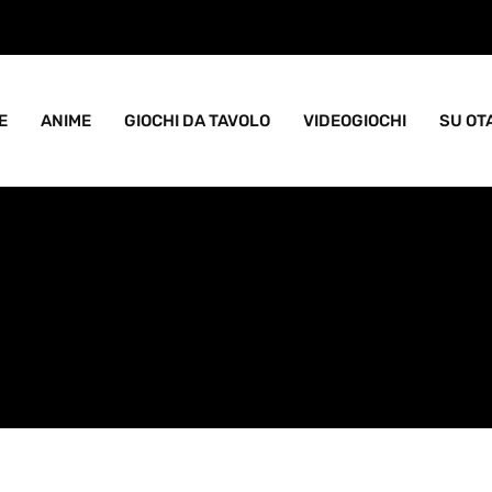
ame goblin pieno di caos
E
ANIME
GIOCHI DA TAVOLO
VIDEOGIOCHI
SU OT