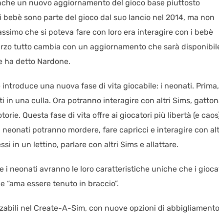
anche un nuovo aggiornamento del gioco base piuttosto
 i bebè sono parte del gioco dal suo lancio nel 2014, ma non
massimo che si poteva fare con loro era interagire con i bebè
marzo tutto cambia con un aggiornamento che sarà disponibil
ome ha detto Nardone.
troduce una nuova fase di vita giocabile: i neonati. Prima,
i in una culla. Ora potranno interagire con altri Sims, gatton
rie. Questa fase di vita offre ai giocatori più libertà (e caos
I neonati potranno mordere, fare capricci e interagire con alt
i in un lettino, parlare con altri Sims e allattare.
he i neonati avranno le loro caratteristiche uniche che i gioca
e “ama essere tenuto in braccio”.
abili nel Create-A-Sim, con nuove opzioni di abbigliamento