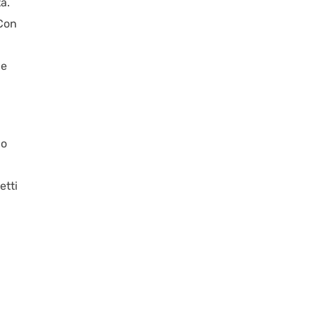
a.
 Con
ue
no
etti