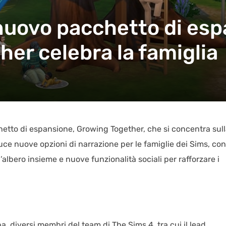
 nuovo pacchetto di es
er celebra la famiglia
etto di espansione, Growing Together, che si concentra sul
duce nuove opzioni di narrazione per le famiglie dei Sims, con
l’albero insieme e nuove funzionalità sociali per rafforzare i
 diversi membri del team di The Sims 4, tra cui il lead