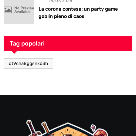
18/07/2026
La corona contesa: un party game
goblin pieno di caos
Tag popolari
dt9cha8ggsnkd3h