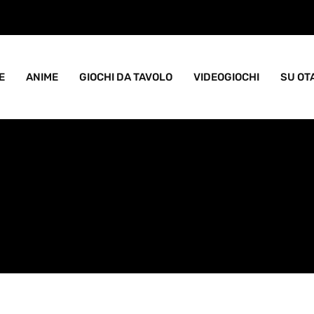
ame goblin pieno di caos
E
ANIME
GIOCHI DA TAVOLO
VIDEOGIOCHI
SU OT