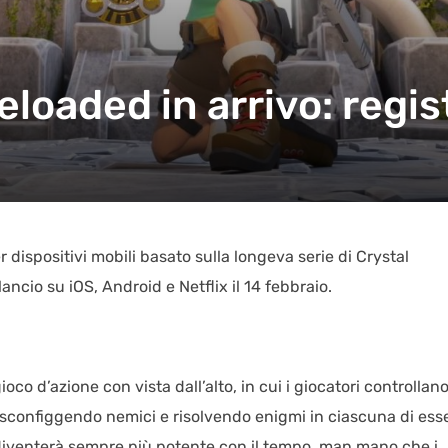
loaded in arrivo: regist
dispositivi mobili basato sulla longeva serie di Crystal
ncio su iOS, Android e Netflix il 14 febbraio.
o d’azione con vista dall’alto, in cui i giocatori controllan
, sconfiggendo nemici e risolvendo enigmi in ciascuna di ess
t diventerà sempre più potente con il tempo, man mano che i