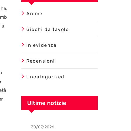
che,
Anime
Tomb
 a
Giochi da tavolo
In evidenza
Recensioni
a
Uncategorized
o
età
er
Ultime notizie
30/07/2026
Uncategorized