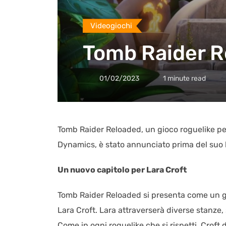
Videogiochi
Tomb Raider Re
01/02/2023
1 minute read
Tomb Raider Reloaded, un gioco roguelike per 
Dynamics, è stato annunciato prima del suo la
Un nuovo capitolo per Lara Croft
Tomb Raider Reloaded si presenta come un gioc
Lara Croft. Lara attraverserà diverse stanze
Come in ogni roguelike che si rispetti, Crof