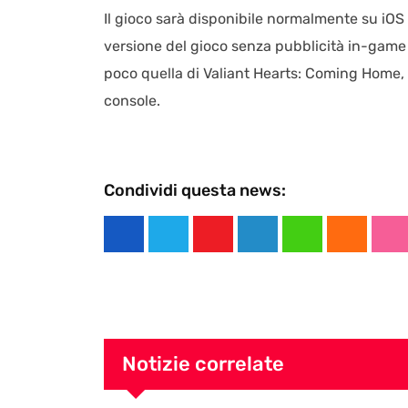
Il gioco sarà disponibile normalmente su iOS
versione del gioco senza pubblicità in-game 
poco quella di Valiant Hearts: Coming Home, 
console.
Condividi questa news:
Y
L
W
C
S
o
i
h
l
t
u
n
a
o
u
t
k
t
u
m
u
e
s
d
b
Notizie correlate
b
d
a
l