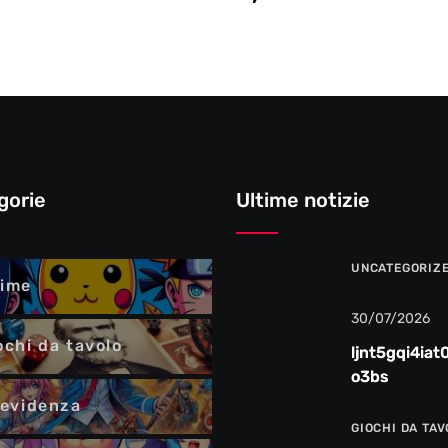
gorie
Ultime notizie
UNCATEGORIZ
ime
30/07/2026
ochi da tavolo
ljnt5gqi4iat
o3bs
 evidenza
GIOCHI DA TA