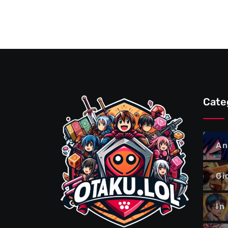
Cate
An
Gi
In