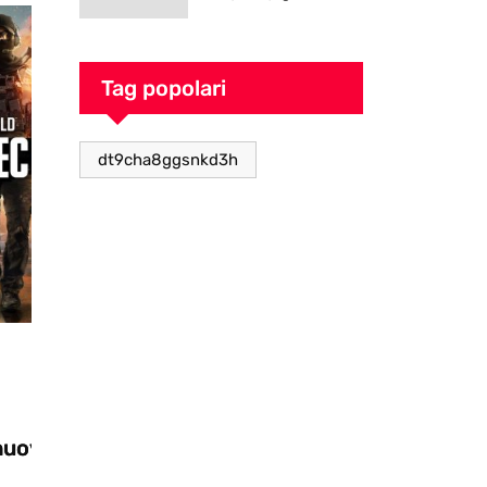
goblin pieno di
caos
Tag popolari
dt9cha8ggsnkd3h
Videogiochi
28/10/2025
Zooseo: il nuovo DLC per Two Point
Museum