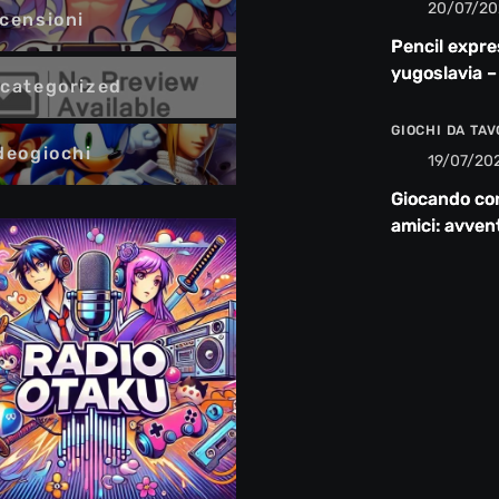
20/07/20
censioni
Pencil expre
yugoslavia –
categorized
recensione
GIOCHI DA TA
deogiochi
19/07/20
Giocando co
amici: avven
risate