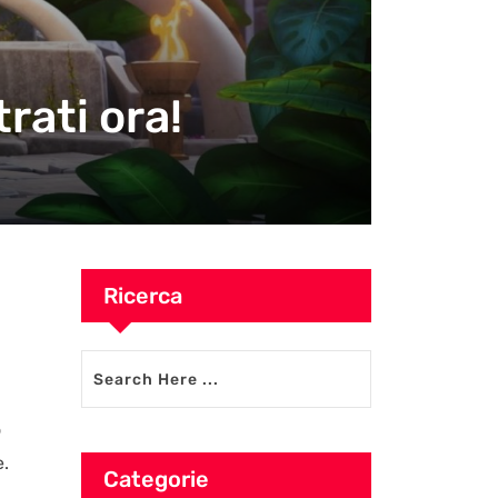
rati ora!
Ricerca
o
e.
Categorie