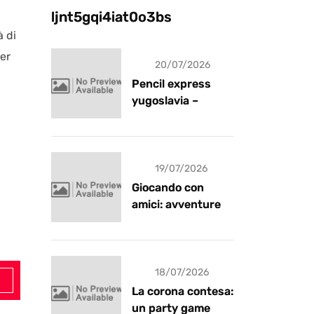
ljnt5gqi4iat0o3bs
à di
per
20/07/2026
Pencil express
yugoslavia –
recensione
19/07/2026
Giocando con
amici: avventure e
risate
18/07/2026
La corona contesa:
un party game