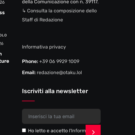
della Comunicazione con n. 39117.
26
↳ Consulta la composizione dello
ss
Staff di Redazione
VOLO
26
Informativa privacy
n
ture e
Phone:
+39 06 9929 1009
Email:
redazione@otaku.lol
Iscriviti alla newsletter
Ho letto e accetto l'
Informativa
>