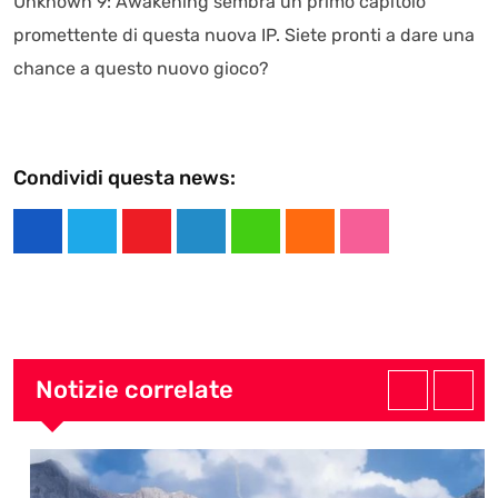
Unknown 9: Awakening sembra un primo capitolo
promettente di questa nuova IP. Siete pronti a dare una
chance a questo nuovo gioco?
Condividi questa news:
Y
L
W
C
S
o
i
h
l
t
u
n
a
o
u
t
k
t
u
m
u
e
s
d
b
Notizie correlate
b
d
a
l
e
I
p
e
n
p
U