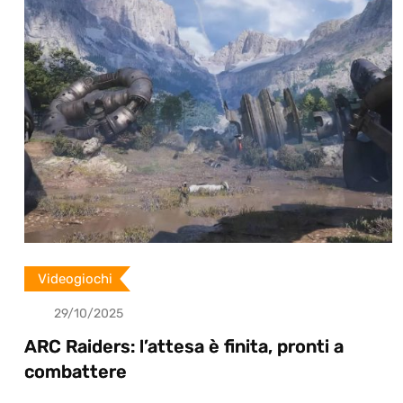
p
o
n
Videogiochi
29/10/2025
ARC Raiders: l’attesa è finita, pronti a
combattere