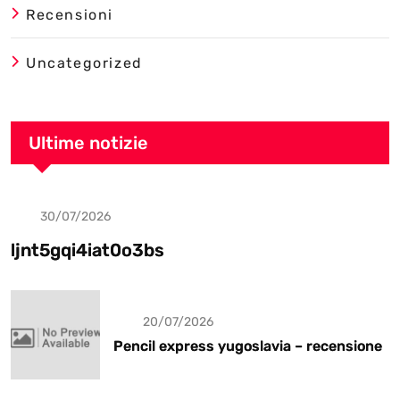
Recensioni
Uncategorized
Ultime notizie
30/07/2026
Uncategorized
ljnt5gqi4iat0o3bs
20/07/2026
Pencil express yugoslavia – recensione