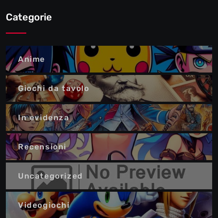
Categorie
Anime
Giochi da tavolo
In evidenza
Recensioni
Uncategorized
Videogiochi