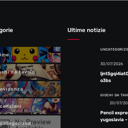
gorie
Ultime notizie
UNCATEGORIZ
ime
30/07/2026
ochi da tavolo
ljnt5gqi4iat
o3bs
 evidenza
GIOCHI DA TA
20/07/20
censioni
Pencil expre
yugoslavia –
categorized
recensione