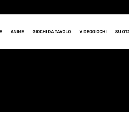
ame goblin pieno di caos
E
ANIME
GIOCHI DA TAVOLO
VIDEOGIOCHI
SU OT