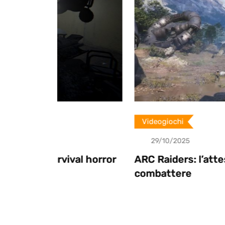
n
Videogiochi
29/10/2025
al horror
ARC Raiders: l’attesa è finita, pront
combattere