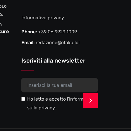
VOLO
26
Informativa privacy
n
ture e
Phone:
+39 06 9929 1009
Email:
redazione@otaku.lol
Iscriviti alla newsletter
Ho letto e accetto l'
Informativa
>
sulla privacy
.