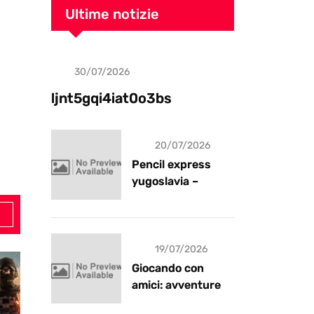
Ultime notizie
30/07/2026
Uncategorized
ljnt5gqi4iat0o3bs
20/07/2026
Pencil express
yugoslavia –
recensione
19/07/2026
Giocando con
amici: avventure e
risate