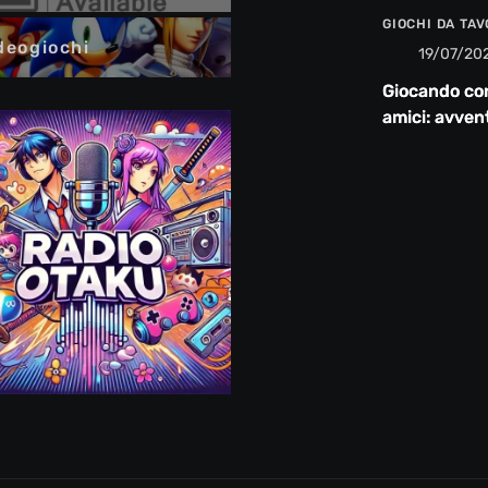
GIOCHI DA TA
deogiochi
19/07/20
Giocando co
amici: avven
risate