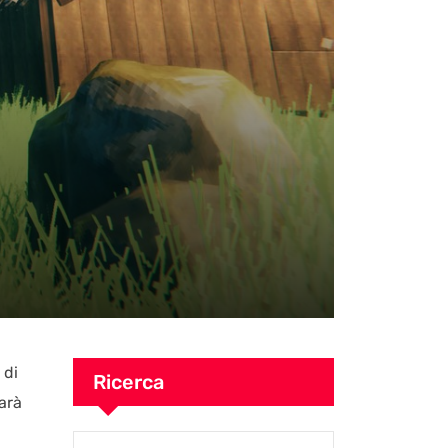
 di
Ricerca
arà