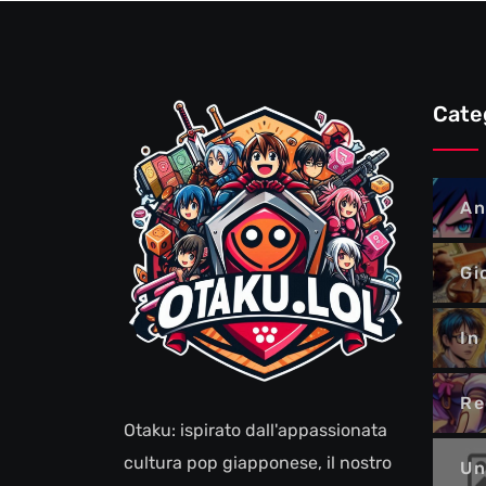
Cate
An
Gi
In
Re
Otaku: ispirato dall'appassionata
cultura pop giapponese, il nostro
Un