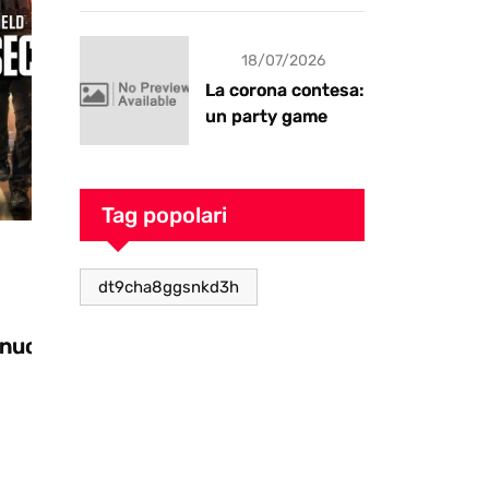
18/07/2026
La corona contesa:
un party game
goblin pieno di
caos
Tag popolari
Videogiochi
dt9cha8ggsnkd3h
28/10/2025
Zooseo: il nuovo DLC per Two Point
Museum